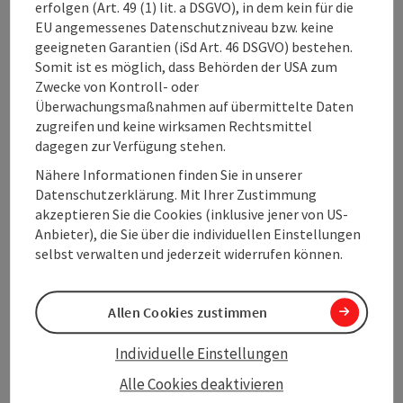
von der Oberösterreich Tourismus GmbH an
erfolgen (Art. 49 (1) lit. a DSGVO), in dem kein für die
meine E-Mail-Adresse zu erhalten. Meine Daten
EU angemessenes Datenschutzniveau bzw. keine
(E-Mail-Adresse; optional: Anrede, Vorname,
geeigneten Garantien (iSd Art. 46 DSGVO) bestehen.
Nachname) werden bis auf Widerruf gespeichert
Somit ist es möglich, dass Behörden der USA zum
und automationsunterstützt verarbeitet. Deine
Zwecke von Kontroll- oder
bekannt gegebenen Daten werden
Überwachungsmaßnahmen auf übermittelte Daten
ausschließlich für den Newsletter-Versand
zugreifen und keine wirksamen Rechtsmittel
verarbeitet und nicht an Dritte weitergegeben.
dagegen zur Verfügung stehen.
Die Daten werden ausschließlich für den
Nähere Informationen finden Sie in unserer
Newsletter-Versand verwendet und nicht an
Datenschutzerklärung. Mit Ihrer Zustimmung
Dritte weitergegeben. Eine Abmeldung ist
akzeptieren Sie die Cookies (inklusive jener von US-
jederzeit kostenlos möglich. Die
Anbieter), die Sie über die individuellen Einstellungen
Datenschutzerklärung
habe ich gelesen.
selbst verwalten und jederzeit widerrufen können.
Zum Schutz vor Spam wird Google
Allen Cookies zustimmen
reCAPTCHA verwendet. Dabei können
personenbezogene Daten (z. B. die IP-
Individuelle Einstellungen
Adresse) an Google übermittelt werden. Mit
Alle Cookies deaktivieren
dem Absenden des Formulars werden die