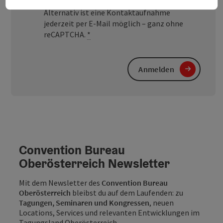
dafür erforderlichen Cookies akzeptiert.
Alternativ ist eine Kontaktaufnahme
jederzeit per E-Mail möglich – ganz ohne
reCAPTCHA.
*
Anmelden
Convention Bureau
Oberösterreich Newsletter
Mit dem Newsletter des
Convention Bureau
Oberösterreich
bleibst du auf dem Laufenden: zu
Tagungen, Seminaren und Kongressen
, neuen
Locations, Services und relevanten Entwicklungen im
Tagungsland Oberösterreich.