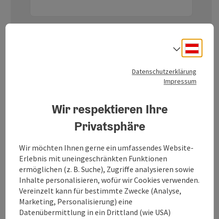
Nachname
Deuts
Sprach
E-Mail
*
Datenschutzerklärung
Impressum
Wir respektieren Ihre
Themen wählen
Privatsphäre
Oberösterreich Reise und Freizeit
Wir möchten Ihnen gerne ein umfassendes Website-
Oberösterreich Ausflugstipps
Erlebnis mit uneingeschränkten Funktionen
ermöglichen (z. B. Suche), Zugriffe analysieren sowie
Gesundheit und Wellness in Oberösterreich
Inhalte personalisieren, wofür wir Cookies verwenden.
Vereinzelt kann für bestimmte Zwecke (Analyse,
Mit Klick auf den Anmelde-Button stimme ich
Marketing, Personalisierung) eine
zu, Newsletter zu den ausgewählten Themen
Datenübermittlung in ein Drittland (wie USA)