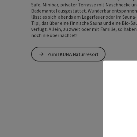
Safe, Minibar, privater Terrasse mit Naschhecke u
Bademantel ausgestattet. Wunderbar entspannen
lässt es sich abends am Lagerfeuer oder im Sauna-
Tipi, das über eine finnische Sauna und eine Bio-Sa
verfügt. Allein, zu zweit oder mit Familie, so haben
noch nie übernachtet!
Zum IKUNA Naturresort