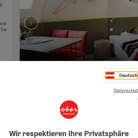
nd
una
vorheriges Element
 Sie
Zweistöckige Tipi-Family-Suite mit Flat-TV,
Deutsch
Datenschut
Wir respektieren Ihre Privatsphäre