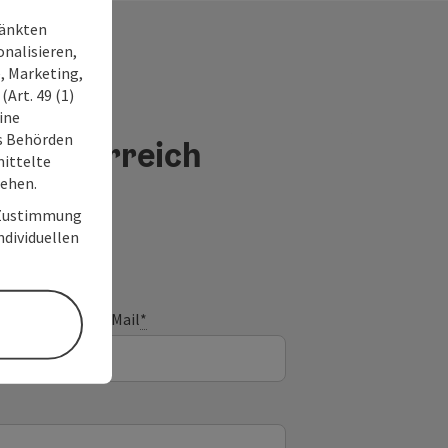
ränkten
onalisieren,
, Marketing,
Art. 49 (1)
ine
ss Behörden
berösterreich
ittelte
tehen.
r Zustimmung
individuellen
E-Mail
*