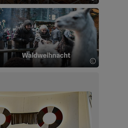
Copyright öff
Waldweihnacht
Copyright öff
ght öffnen