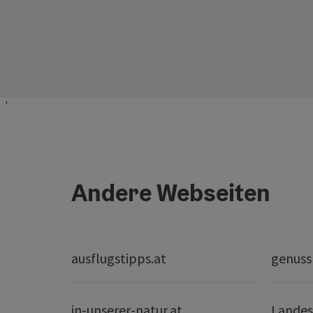
'
Andere Webseiten
ausflugstipps.at
genuss
in-unserer-natur.at
Landes