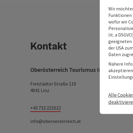
Wir möchten
Funktionen e
wofür wir C
Personalisie
lit. a DSGV
geeigneten 
Kontakt
der USA zu
Daten zugre
Nähere Info
Oberösterreich Tourismus Information
akzeptieren 
Einstellung
Freistädter Straße 119
4041 Linz
Alle Cookie
deaktivier
+43 732 221022
info@oberoesterreich.at