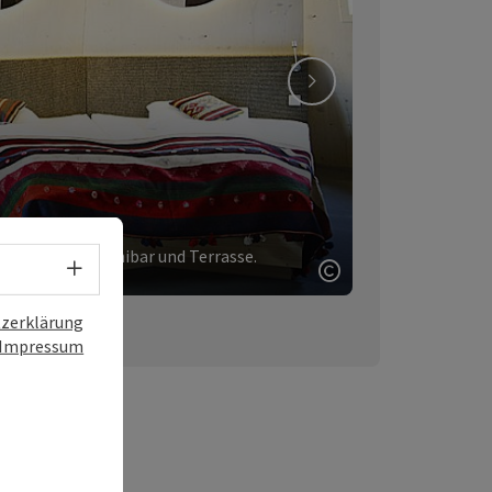
nächstes Element
 WLAN, Safe, Minibar und Terrasse.
Sprachwahl - Menü öffnen
Copyright öffnen
zerklärung
Impressum