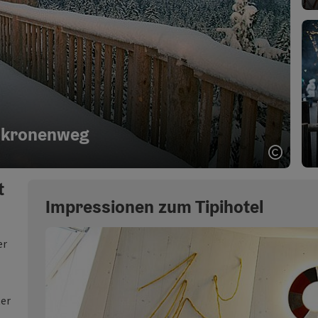
kronenweg
Copyri
t
Impressionen zum Tipihotel
er
ter