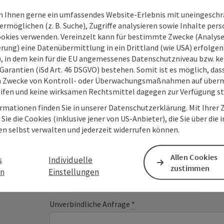
 Ihnen gerne ein umfassendes Website-Erlebnis mit uneingesch
rmöglichen (z. B. Suche), Zugriffe analysieren sowie Inhalte pers
ookies verwenden. Vereinzelt kann für bestimmte Zwecke (Analyse
rung) eine Datenübermittlung in ein Drittland (wie USA) erfolgen (
O), in dem kein für die EU angemessenes Datenschutzniveau bzw. ke
Garantien (iSd Art. 46 DSGVO) bestehen. Somit ist es möglich, da
Deine Nachricht an O
m Zwecke von Kontroll- oder Überwachungsmaßnahmen auf überm
Tourismus
ifen und keine wirksamen Rechtsmittel dagegen zur Verfügung s
rmationen finden Sie in unserer Datenschutzerklärung. Mit Ihre
Sie die Cookies (inklusive jener von US-Anbieter), die Sie über die 
en selbst verwalten und jederzeit widerrufen können.
Felder mit
*
sind Pflichtfelder
Allen Cookies
Vorname
Nachname
s
Individuelle
zustimmen
en
Einstellungen
Unverbindliche Anfrage
*