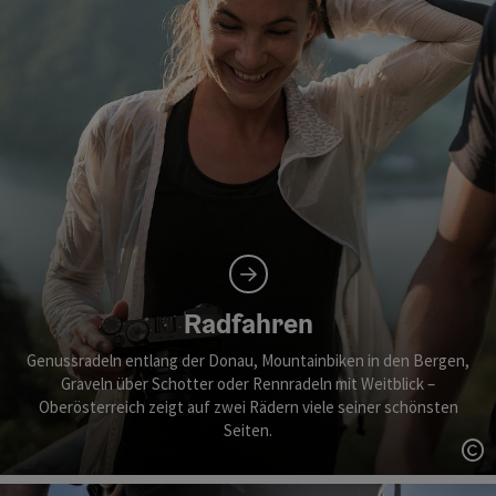
Radfahren
Genussradeln entlang der Donau, Mountainbiken in den Bergen,
Graveln über Schotter oder Rennradeln mit Weitblick –
Oberösterreich zeigt auf zwei Rädern viele seiner schönsten
Seiten.
Co