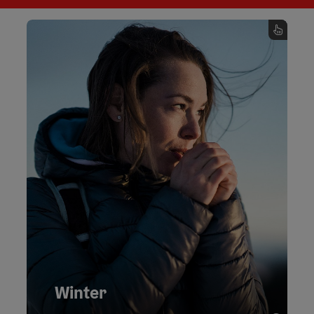
Winter
Tauch ein in die faszinierende Winterwelt von
Oberösterreich und erlebe unvergessliche
Momente im Schnee. Ob beim Skifahren,
Langlaufen, Schneeschuh- oder
Winterwandern.
Winter
Mehr zum Winter