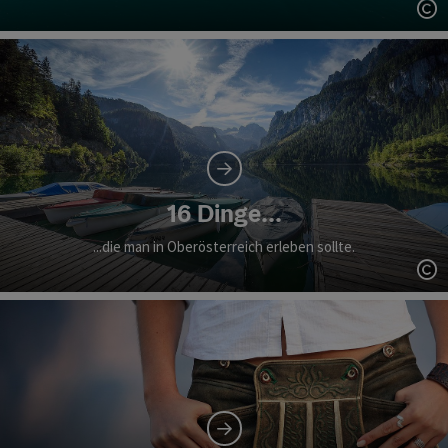
Co
16 Dinge...
...die man in Oberösterreich erleben sollte.
Co