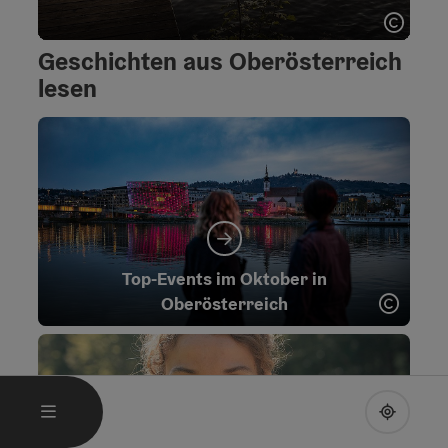
Copyri
Sommer - Karte umdrehen
Geschichten aus Oberösterreich
lesen
Top-Events im Oktober in
Copyr
Oberösterreich
HAUPTMENÜ ÖFFNEN
MENÜ
UPPE