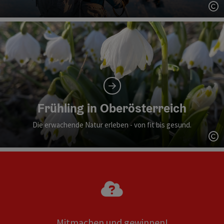
Co
Frühling in Oberösterreich
Die erwachende Natur erleben - von fit bis gesund.
Co
Mitmachen und gewinnen!