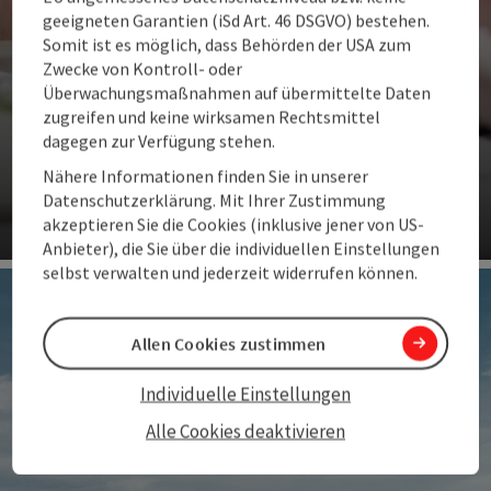
geeigneten Garantien (iSd Art. 46 DSGVO) bestehen.
Somit ist es möglich, dass Behörden der USA zum
Zwecke von Kontroll- oder
Überwachungsmaßnahmen auf übermittelte Daten
zugreifen und keine wirksamen Rechtsmittel
Familienurlaub
dagegen zur Verfügung stehen.
Vom Familienbauernhof bis zum Family-Resort –
Nähere Informationen finden Sie in unserer
Oberösterreich macht Urlaub für Groß und Klein ganz
Datenschutzerklärung. Mit Ihrer Zustimmung
groß.
akzeptieren Sie die Cookies (inklusive jener von US-
Anbieter), die Sie über die individuellen Einstellungen
Co
selbst verwalten und jederzeit widerrufen können.
Allen Cookies zustimmen
Individuelle Einstellungen
Alle Cookies deaktivieren