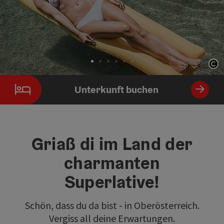
Co
Co
Element 1 von 6
Unterkunft buchen
Griaß di im Land der
charmanten
Superlative!
Schön, dass du da bist - in Oberösterreich.
Vergiss all deine Erwartungen.