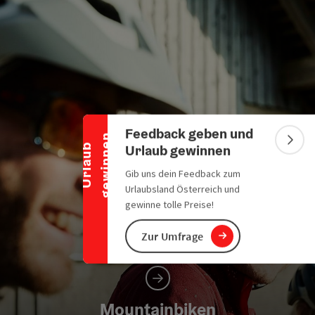
Banner einklappen
Feedback geben und
n
Bann
Urlaub gewinnen
U
r
l
a
u
b
g
e
w
i
n
n
e
Gib uns dein Feedback zum
Urlaubsland Österreich und
gewinne tolle Preise!
Zur Umfrage
Mountainbiken