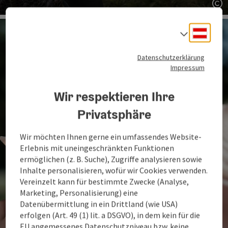
Co
Deuts
Sprach
Datenschutzerklärung
Impressum
Wir respektieren Ihre
Privatsphäre
Wir möchten Ihnen gerne ein umfassendes Website-
Erlebnis mit uneingeschränkten Funktionen
ermöglichen (z. B. Suche), Zugriffe analysieren sowie
Inhalte personalisieren, wofür wir Cookies verwenden.
Vereinzelt kann für bestimmte Zwecke (Analyse,
Marketing, Personalisierung) eine
Datenübermittlung in ein Drittland (wie USA)
erfolgen (Art. 49 (1) lit. a DSGVO), in dem kein für die
EU angemessenes Datenschutzniveau bzw. keine