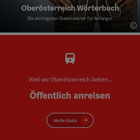
Oberösterreich Wörterbuch
Die wichtigsten Dialektwörter für Anfänger.
Co
Weil wir Oberösterreich lieben...
Öffentlich anreisen
Mehr dazu