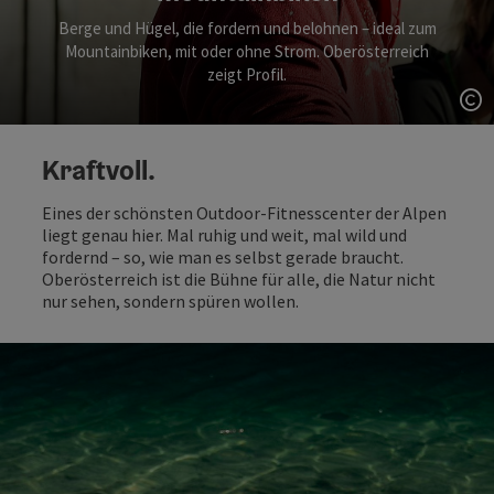
Berge und Hügel, die fordern und belohnen – ideal zum
Mountainbiken, mit oder ohne Strom. Oberösterreich
zeigt Profil.
Co
Kraftvoll.
Eines der schönsten Outdoor-Fitnesscenter der Alpen
liegt genau hier. Mal ruhig und weit, mal wild und
fordernd – so, wie man es selbst gerade braucht.
Oberösterreich ist die Bühne für alle, die Natur nicht
nur sehen, sondern spüren wollen.