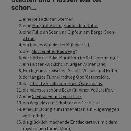
schon…
eine
Reise zu den Sternen
eine
Mutprobe in unglaublicher Natur
eine Fülle an Seen und Gipfeln am
Berge-Seen-
eTrail
,
ein
blaues Wunder im Mühlviertel
,
die “
Mutter aller Radwege
”,
der
härteste Bike-Marathon
im Salzkammergut,
ein
Hütten-Dickicht
im urigen Almenland,
Hochgenuss
zwischen Granit, Wiesen und Höfen,
der längste
Tunnelradweg Oberösterreichs
,
das
älteste Stadtradrennen Österreichs
,
die nächste schöne
Ecke für einen Volltreffer
,
eine
Steilkurve mitten in Linz
,
ein
Weg, dessen Schotter aus Granit
ist,
eine Einladung zum Innehalten auf
Pilgerwegen
voller Ruhe
,
die glücklich machende
Entdeckertour
mit dem
mystischen Ibmer Moor,