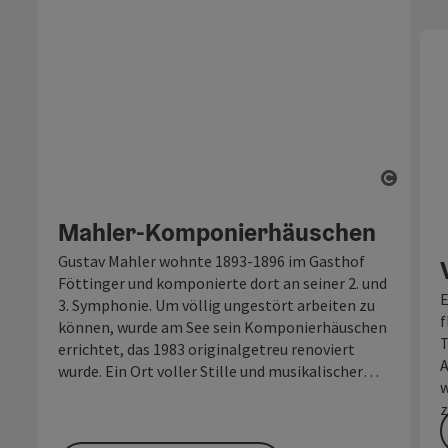
Copyri
Mahler-Komponierhäuschen
Gustav Mahler wohnte 1893-1896 im Gasthof
Föttinger und komponierte dort an seiner 2. und
E
3. Symphonie. Um völlig ungestört arbeiten zu
f
können, wurde am See sein Komponierhäuschen
T
errichtet, das 1983 originalgetreu renoviert
A
wurde. Ein Ort voller Stille und musikalischer
w
Geschichte in Steinbach am Attersee.
z