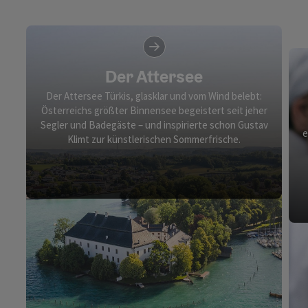
Der Attersee
Der Attersee Türkis, glasklar und vom Wind belebt:
Österreichs größter Binnensee begeistert seit jeher
Segler und Badegäste – und inspirierte schon Gustav
e
Klimt zur künstlerischen Sommerfrische.