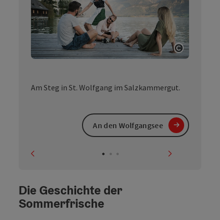
Copyright
Am Steg in St. Wolfgang im Salzkammergut.
An den Wolfgangsee
vorheriges Element
nächstes El
Die Geschichte der
Sommerfrische