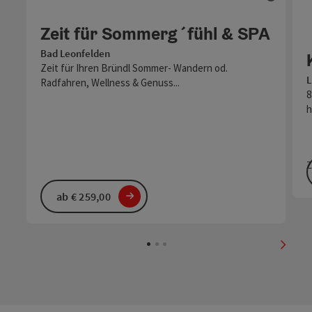
Zeit für Sommerg´fühl & SPA
Bad Leonfelden
Zeit für Ihren Bründl Sommer- Wandern od.
L
Radfahren, Wellness & Genuss...
8
h
Z
ab € 259,00
nächs