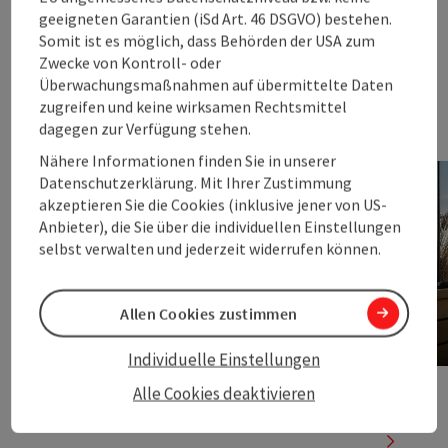
nächste
geeigneten Garantien (iSd Art. 46 DSGVO) bestehen.
Somit ist es möglich, dass Behörden der USA zum
Zwecke von Kontroll- oder
Überwachungsmaßnahmen auf übermittelte Daten
zugreifen und keine wirksamen Rechtsmittel
dagegen zur Verfügung stehen.
Seehotels zum Träumen
Nähere Informationen finden Sie in unserer
Kristallklare, türkisfarbene Seen und beeindruckende
Datenschutzerklärung. Mit Ihrer Zustimmung
Berglandschaften – das Salzkammergut ist der
akzeptieren Sie die Cookies (inklusive jener von US-
perfekte Ort, um den Sommer zu genießen. Idyllische
Anbieter), die Sie über die individuellen Einstellungen
Seehotels laden dazu ein, die Seele baumeln zu
selbst verwalten und jederzeit widerrufen können.
lassen, romantische Stunden zu zweit zu verbringen
oder aktiv zu sein. Entdecke exklusive Hotels direkt
am Wasser und mach deinen Sommertraum zum
Allen Cookies zustimmen
unvergesslichen Sommerurlaub!
Individuelle Einstellungen
Traumhafte Seehotels
Alle Cookies deaktivieren
nächste