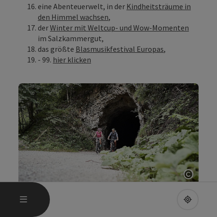
eine Abenteuerwelt, in der
Kindheitsträume in
den Himmel wachsen
,
der
Winter mit Weltcup- und Wow-Momenten
im Salzkammergut,
das größte
Blasmusikfestival Europas
,
- 99.
hier klicken
Copyri
HAUPTMENÜ ÖFFNEN
MENÜ
UPPE