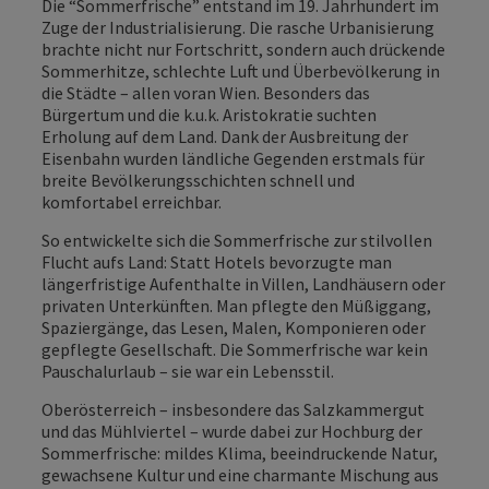
Die “Sommerfrische” entstand im 19. Jahrhundert im
Zuge der Industrialisierung. Die rasche Urbanisierung
brachte nicht nur Fortschritt, sondern auch drückende
Sommerhitze, schlechte Luft und Überbevölkerung in
die Städte – allen voran Wien. Besonders das
Bürgertum und die k.u.k. Aristokratie suchten
Erholung auf dem Land. Dank der Ausbreitung der
Eisenbahn wurden ländliche Gegenden erstmals für
breite Bevölkerungsschichten schnell und
komfortabel erreichbar.
So entwickelte sich die Sommerfrische zur stilvollen
Flucht aufs Land: Statt Hotels bevorzugte man
längerfristige Aufenthalte in Villen, Landhäusern oder
privaten Unterkünften. Man pflegte den Müßiggang,
Spaziergänge, das Lesen, Malen, Komponieren oder
gepflegte Gesellschaft. Die Sommerfrische war kein
Pauschalurlaub – sie war ein Lebensstil.
Oberösterreich – insbesondere das Salzkammergut
und das Mühlviertel – wurde dabei zur Hochburg der
Sommerfrische: mildes Klima, beeindruckende Natur,
gewachsene Kultur und eine charmante Mischung aus