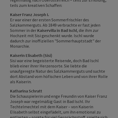
regelmäßig nach Oberösterreich – teils zur Erholung,
teils zum kreativen Schaffen:
Kaiser Franz Joseph I.
Er war einer der ersten Sommerfrischler des
Salzkammerguts. Ab 1849 verbrachte er fast jeden
Sommer in der
Kaiservilla in Bad Ischl
, die ihm zur
Hochzeit mit Sisi geschenkt wurde. Ischl wurde
dadurch zur inoffiziellen "Sommerhauptstadt" der
Monarchie.
Kaiserin Elisabeth (Sisi)
Sisi war eine begeisterte Reisende, doch Bad Ischl
blieb einer ihrer Herzensorte. Sie liebte die
unaufgeregte Natur des Salzkammerguts und suchte
dort Abstand vom höfischen Leben und von ihrer Rolle
als Kaiserin.
Katharina Schratt
Die Schauspielerin und enge Freundin von Kaiser Franz
Joseph war regelmäßig Gast in Bad Ischl. Ihr
Techtelmechtel mit dem Kaiser – von Kaiserin
Elisabeth selbst eingefädelt, um ihn emotional zu
entlasten – sorgte für viel Gesprächsstoff, spielte sich