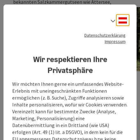
bekannten Salzkammergutseen wie Attersee,
Traunsee oder Wolfgangsee auch zu kleinen
Landschaftsjuwelen, wie etwa dem Offensee.
Deuts
Sprach
Die einzelnen Tagesetappen können in Gehzeiten
von vier bis sieben Stunden absolviert werden. Dabei
Datenschutzerklärung
wechselt die Szenerie von den berühmten Orten und
Impressum
Städten der Region über urige Almen, schroffe
Bergzacken, einsame Berggasthöfe und alpine
Schutzhütten immer wieder hin zum Element
Wir respektieren Ihre
Wasser als Quelle der Erholung. Die Wege des
Privatsphäre
"BergeSeen Trails" liegen in Seehöhen zwischen 800
und 2.000 Metern, sie sind mit Wanderschuhen und
solider Ausrüstung gut zu begehen. Sportliche
Wir möchten Ihnen gerne ein umfassendes Website-
Wanderer wählen eine der herausfordernden alpinen
Erlebnis mit uneingeschränkten Funktionen
Varianten der Wegführung. Der BergeSeen Trail ist in
ermöglichen (z. B. Suche), Zugriffe analysieren sowie
einem Bausteinsystem in individuell wählbaren
Inhalte personalisieren, wofür wir Cookies verwenden.
Teilstücken buchbar.
Vereinzelt kann für bestimmte Zwecke (Analyse,
Marketing, Personalisierung) eine
Salzkammergut BergeSeen Trail
Datenübermittlung in ein Drittland (wie USA)
erfolgen (Art. 49 (1) lit. a DSGVO), in dem kein für die
EU angemessenes Datenschutzniveau bzw. keine