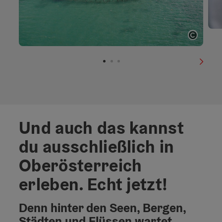
Copyri
nächs
Und auch das kannst
du ausschließlich in
Oberösterreich
erleben. Echt jetzt!
Denn hinter den Seen, Bergen,
Städten und Flüssen wartet