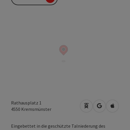
Rathausplatz 1
Anreise mit öffentli
in Google Map
in Apple
4550
Kremsmünster
Eingebettet in die geschützte Talniederung des