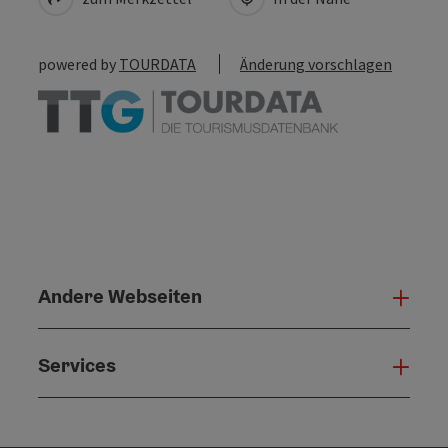
powered by
TOURDATA
Änderung vorschlagen
Andere Webseiten
Ande
Services
Serv