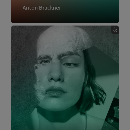
Anton Bruckner
Mehr dazu
, Anton Bruckner - Karte umdrehen
Bad Ischl Salzkammergut 2024
Erstmals in der Geschichte fand die
Kulturhauptstadt Europas 2024 in einer
inneralpinen, ländlich geprägten Region
statt. Die Bannerstadt Bad Ischl entwickelte
mit 22 weiteren Gemeinden eine Kulturregion,
die sich im Zusammenwirken von Kunst,
Kultur, Wirtschaft und Tourismus neu erfindet.