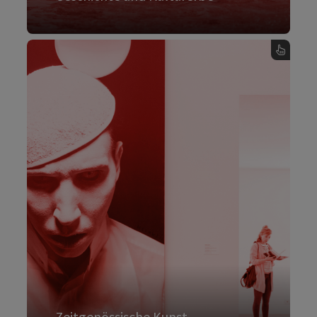
, Geschichte und Kulturerbe - Karte umdrehen
Zeitgenössische Kunst
Namhafte zeitgenössische Künstler:innen
stammen aus Oberösterreich. Diese Szene
beflügelt Sammler:innen, Museen und
Kunstliebhaber:innen. Mit dem Ars
Electronica Festival ist Oberösterreich
internationaler Hotspot der Medienkunst und
Linz "UNESCO City of Media Arts".
Zeitgenössische Kunst