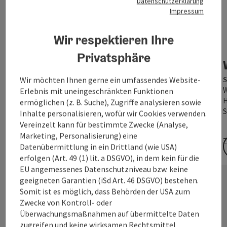
Datenschutzerklärung
Impressum
©
Copyri
Wir respektieren Ihre
Silvester im Miraverde****
Privatsphäre
Bad Hall
Stoßen Sie mit uns auf 2027 an!
S
Wir möchten Ihnen gerne ein umfassendes Website-
W
Erlebnis mit uneingeschränkten Funktionen
H
ermöglichen (z. B. Suche), Zugriffe analysieren sowie
S
Inhalte personalisieren, wofür wir Cookies verwenden.
Vereinzelt kann für bestimmte Zwecke (Analyse,
Marketing, Personalisierung) eine
Z
Zeitraum:
29.12.2026 - 03.01.2027
Datenübermittlung in ein Drittland (wie USA)
erfolgen (Art. 49 (1) lit. a DSGVO), in dem kein für die
ab € 723,00
EU angemessenes Datenschutzniveau bzw. keine
geeigneten Garantien (iSd Art. 46 DSGVO) bestehen.
Somit ist es möglich, dass Behörden der USA zum
nächs
Zwecke von Kontroll- oder
Überwachungsmaßnahmen auf übermittelte Daten
zugreifen und keine wirksamen Rechtsmittel