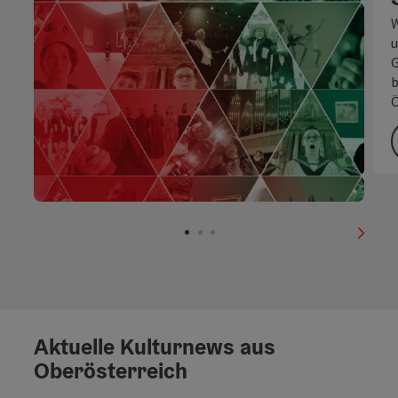
W
u
G
b
Ö
nächs
Aktuelle Kulturnews aus
Oberösterreich