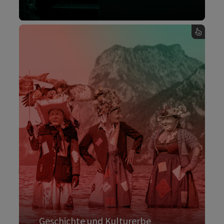
, Festivals, Bühnen & Bräuche - Karte umdrehen
Geschichte und Kulturerbe
Wer hat Oberösterreich zu dem Land
gemacht, das wir schätzen und bewundern?
Die ersten Hallstätter Bergleute vor 7.000
Jahren. Die Römer, die Straßen und Städte
bauten. Mönche und Nonnen in Klöstern. Die
"Schwarzen Grafen" der Hammerwerke. Die
Leinenweber im Mühlviertel und die Bauern in
ihren Vierkanthöfen.
Geschichte und Kulturerbe
Mehr dazu