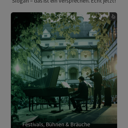
Slogan – das ist ein Versprechen. Echt jetzt!
Festivals, Bühnen & Bräuche
Auf den Bühnen und in den Konzertsälen des
Landes ist Platz für alle: Oper, Operette und
Musical, klassisches und modernes Theater,
Konzerte von Klassik bis Rock, Pop, Punk. Ob
im Salzkammergut, an der Donau, in
Schlossgräben und Arkadenhöfen – die
schönsten Plätze in Oberösterreich werden
zur Bühne für Festivals und Events.
Festivals, Bühnen & Bräuche
Mehr dazu