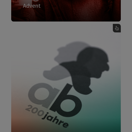
Advent
Mehr dazu
, Advent - Karte umdrehen
Anton Bruckner
Oberösterreich ist Anton Brucknrs Heimat.
1824 in Ansfelden geboren, im Stift St. Florian
gefördert und ausgebildet, in Linz zum
umjubelten Orgel-Improvisator und zum
Komponisten mit unverwechselbarer
Tonsprache gereift.