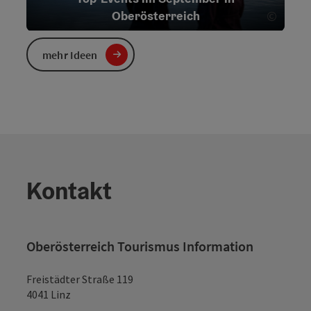
©
Oberösterreich
Copyri
mehr Ideen
©
Top-Events im August in Oberösterreich
Copyri
Kontakt
Oberösterreich Tourismus Information
Freistädter Straße 119
4041 Linz