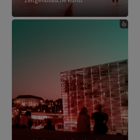
Mehr dazu
, Zeitgenössische Kunst - Karte umdrehen
Architektur Technik Industrie
Oberösterreich ist ein Industrieland. Von den
Flüssen Enns und Steyr mit ihren
Eisenschmieden und den Sudpfannen der
Salinen spannt sich der Bogen bis zum Stahl
als High-Tech-Produkt, wie er in Linz
hergestellt wird. Oberösterreich ist ein
Experimentierfeld für Architektur und Design,
das Funktion und Ästhetik verbindet.