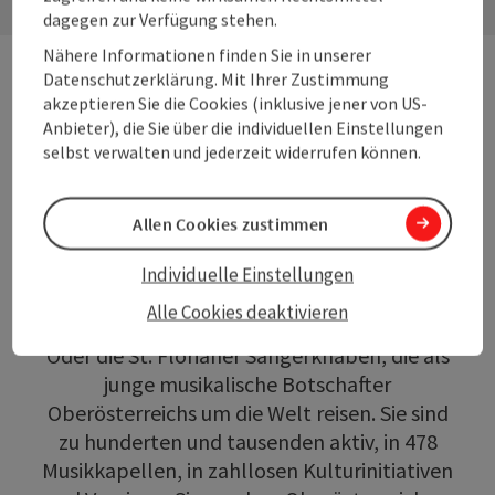
dagegen zur Verfügung stehen.
Nähere Informationen finden Sie in unserer
Erfolgsgeschichten aus
Datenschutzerklärung. Mit Ihrer Zustimmung
akzeptieren Sie die Cookies (inklusive jener von US-
Oberösterreich
Anbieter), die Sie über die individuellen Einstellungen
selbst verwalten und jederzeit widerrufen können.
Oberösterreich ist das Land der 1,5
Millionen Kulturbotschafter:innen. Sie alle
Allen Cookies zustimmen
sind Kultur. Sie sind über die Grenzen hinaus
bekannt, wie Parov Stelar als Erfinder des
Individuelle Einstellungen
Elektroswing, wie die Singer-Songwriterin
Alle Cookies deaktivieren
Ina Regen, wie das Bruckner Orchester Linz.
Oder die St. Florianer Sängerknaben, die als
junge musikalische Botschafter
Oberösterreichs um die Welt reisen. Sie sind
zu hunderten und tausenden aktiv, in 478
Musikkapellen, in zahllosen Kulturinitiativen