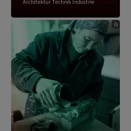
Architektur Technik Industrie
Mehr dazu
, Architektur Technik Industrie - Karte umdrehen
Handwerk und Design
Das traditionelle Handwerk ist die Wurzel. Auf
dieser soliden Basis denken kreative Köpfe,
spüren geschickte Hände weiter. Und schaffen
innovatives Design aus Oberösterreich. Über
die Schulter schauen oder selbst probieren
birgt neue Erfahrungen.