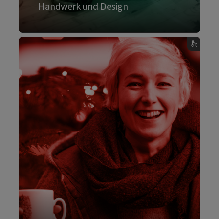
Handwerk und Design
Mehr dazu
, Handwerk und Design - Karte umdrehen
Advent
Tief verwurzelt sind jene Traditionen, die uns
rund um Weihnachten und den Jahreswechsel
begleiten. Vom Krippenbauen bis zum
Glöcklerlauf, von der Waldweihnacht bis zum
Advent am Schloss, vom Steyrer Christkindl
bis zum Linzer Kerzenziehen.