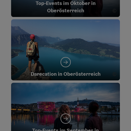
Top-Events im Oktober in
©
Oberösterreich
Copyri
©
Darecation in Oberösterreich
Copyri
Top-Events im September in