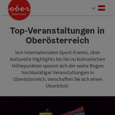
Accesskey
Accesskey
Accesskey
Accesskey
Accesskey
Accesskey
Accesskey
Accesskey
Zum Inhalt
Zur Navigation
Zum Seitenanfang
Zur Kontaktseite
Zur Suche
Zum Impressum
Zu den Hinweisen zur Bedienung der Website
Zur Startseite
[4]
[0]
[7]
[1]
[5]
[3]
[2]
[6]
Deut
Sprach
Top-Veranstaltungen in
Oberösterreich
Von internationalen Sport-Events, über
kulturelle Highlights bis hin zu kulinarischen
Höhepunkten spannt sich der weite Bogen
hochkarätiger Veranstaltungen in
Oberösterreich. Verschaffen Sie sich einen
Überblick!