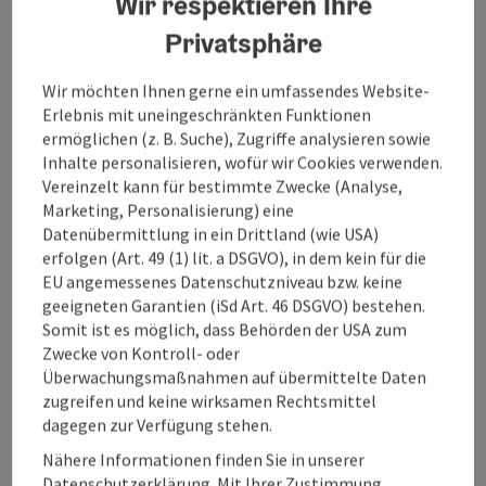
Wir respektieren Ihre
Privatsphäre
Sortierung
Ergebnisse
Karte
Wir möchten Ihnen gerne ein umfassendes Website-
Erlebnis mit uneingeschränkten Funktionen
ermöglichen (z. B. Suche), Zugriffe analysieren sowie
Inhalte personalisieren, wofür wir Cookies verwenden.
Vereinzelt kann für bestimmte Zwecke (Analyse,
Marketing, Personalisierung) eine
Datenübermittlung in ein Drittland (wie USA)
erfolgen (Art. 49 (1) lit. a DSGVO), in dem kein für die
EU angemessenes Datenschutzniveau bzw. keine
geeigneten Garantien (iSd Art. 46 DSGVO) bestehen.
Einen Moment
Somit ist es möglich, dass Behörden der USA zum
bitte … wir laden
Zwecke von Kontroll- oder
passende
Überwachungsmaßnahmen auf übermittelte Daten
Ergebnisse.
zugreifen und keine wirksamen Rechtsmittel
dagegen zur Verfügung stehen.
Nähere Informationen finden Sie in unserer
Datenschutzerklärung. Mit Ihrer Zustimmung