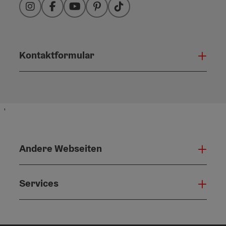
Instagram
Facebook
YouTube
Pinterest
TikTok
Kontaktformular
Konta
'
Andere Webseiten
Ande
Services
Serv