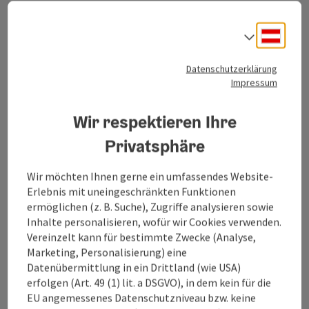
Kontakt
Deuts
Sprach
Oberösterreich Tourismus Information
Datenschutzerklärung
Impressum
Freistädter Straße 119
Wir respektieren Ihre
4041 Linz
Privatsphäre
+43 732 221022
Wir möchten Ihnen gerne ein umfassendes Website-
info@oberoesterreich.at
Erlebnis mit uneingeschränkten Funktionen
ermöglichen (z. B. Suche), Zugriffe analysieren sowie
Inhalte personalisieren, wofür wir Cookies verwenden.
Vereinzelt kann für bestimmte Zwecke (Analyse,
Marketing, Personalisierung) eine
Datenübermittlung in ein Drittland (wie USA)
Instagram
Facebook
YouTube
Pinterest
TikTok
erfolgen (Art. 49 (1) lit. a DSGVO), in dem kein für die
EU angemessenes Datenschutzniveau bzw. keine