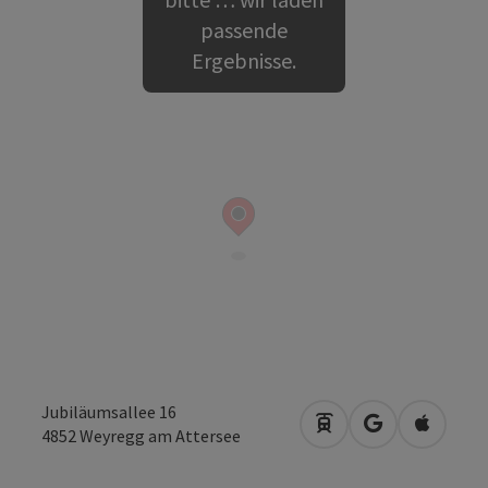
passende
Ergebnisse.
Jubiläumsallee 16
Anreise mit öffentli
in Google Map
in Apple
4852
Weyregg am Attersee