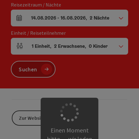
Reisezeitraum / Nächte
14.08.2026
-
16.08.2026
,
2
Nächte
An- und Abreisefelder
Einheit / Reiseteilnehmer
1
Einheit
,
2
Erwachsene
,
0
Kinder
Einheitenanzahl und Personenfelder
Suchen
Zur Website
Einen Moment
bitte … wir laden