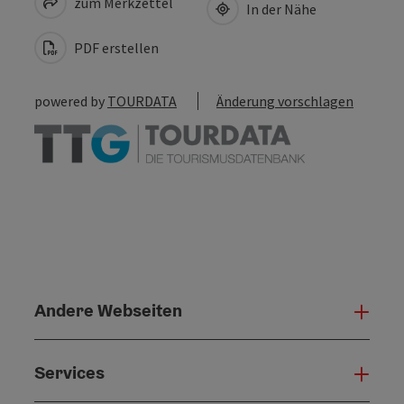
zum Merkzettel
In der Nähe
PDF erstellen
powered by
TOURDATA
Änderung vorschlagen
Andere Webseiten
Ande
Services
Serv