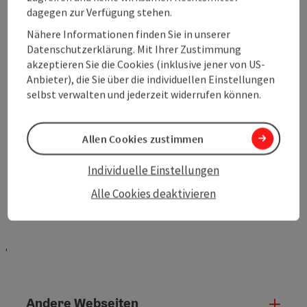
dagegen zur Verfügung stehen.
Copy
Nähere Informationen finden Sie in unserer
Datenschutzerklärung. Mit Ihrer Zustimmung
Kontakt & Service
akzeptieren Sie die Cookies (inklusive jener von US-
Anbieter), die Sie über die individuellen Einstellungen
Convention Bureau Oberösterreich
selbst verwalten und jederzeit widerrufen können.
Freistädter Straße 119
4041 Linz
Allen Cookies zustimmen
Telefon
+43 732 7277-581
E-Mail
tagung@oberoesterreich.at
Individuelle Einstellungen
Alle Cookies deaktivieren
'
Andere Webseiten
Ande