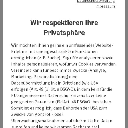
Betrieben präsent. In diesem Rahmen präsentierte die ÖW
Datenschutzerklärung
Impressum
auch das neue Standkonzept , das gemeinsam mit den
Convention Bureaux Wien, Tirol und Salzburg entwickelt
wurde.
Wir respektieren Ihre
Mit über 20 persönlichen Gesprächen vor Ort und konkreten
Privatsphäre
Anfragen von Hosted Buyers und Agenturen, war die
Teilnahme an der IBTM heuer eine erfolgreiche Maßnahme
Wir möchten Ihnen gerne ein umfassendes Website-
für das Tagungsland Oberösterreich.
Erlebnis mit uneingeschränkten Funktionen
Nähere Infos zur IBTM unter:
ibtmworld.com
ermöglichen (z. B. Suche), Zugriffe analysieren sowie
Inhalte personalisieren, wofür wir Cookies verwenden.
Vereinzelt kann für bestimmte Zwecke (Analyse,
Marketing, Personalisierung) eine
Datenübermittlung in ein Drittland (wie USA)
erfolgen (Art. 49 (1) lit. a DSGVO), in dem kein für die
EU angemessenes Datenschutzniveau bzw. keine
geeigneten Garantien (iSd Art. 46 DSGVO) bestehen.
Somit ist es möglich, dass Behörden der USA zum
Zwecke von Kontroll- oder
Überwachungsmaßnahmen auf übermittelte Daten
vorheriges Element
nächstes Element
zugreifen und keine wirksamen Rechtsmittel