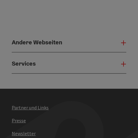
Andere Webseiten
Ande
Services
Serv
Partner und Links
Presse
Newsletter