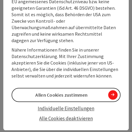
EU angemessenes Datenschutzniveau bzw. keine
Eignung
geeigneten Garantien (iSd Art. 46 DSGVO) bestehen.
Somit ist es möglich, dass Behörden der USA zum
Zwecke von Kontroll- oder
Barrierefreiheit
Überwachungsmaßnahmen auf übermittelte Daten
zugreifen und keine wirksamen Rechtsmittel
dagegen zur Verfügung stehen.
Nähere Informationen finden Sie in unserer
Datenschutzerklärung. Mit Ihrer Zustimmung
Beitrag merken
Beitrag drucken
akzeptieren Sie die Cookies (inklusive jener von US-
Anbieter), die Sie über die individuellen Einstellungen
zum Merkzettel
In der Nähe
selbst verwalten und jederzeit widerrufen können.
PDF erstellen
Allen Cookies zustimmen
powered by
TOURDATA
Änderung vorschlagen
Individuelle Einstellungen
Alle Cookies deaktivieren