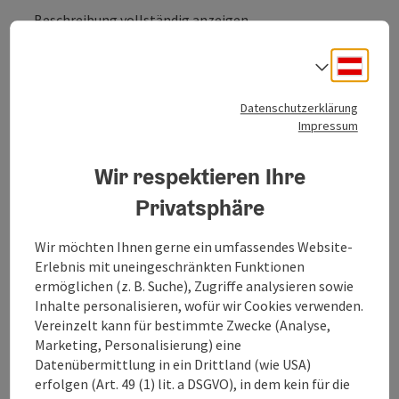
Beschreibung vollständig anzeigen
Deuts
Sprach
Datenschutzerklärung
Impressum
Kontakt
Wir respektieren Ihre
Öffnungszeiten
Privatsphäre
Anreise/Lage
Wir möchten Ihnen gerne ein umfassendes Website-
Erlebnis mit uneingeschränkten Funktionen
ermöglichen (z. B. Suche), Zugriffe analysieren sowie
Sportarten
Inhalte personalisieren, wofür wir Cookies verwenden.
Vereinzelt kann für bestimmte Zwecke (Analyse,
Marketing, Personalisierung) eine
Preise
Datenübermittlung in ein Drittland (wie USA)
erfolgen (Art. 49 (1) lit. a DSGVO), in dem kein für die