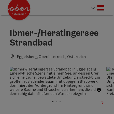
Accesskey
Accesskey
Accesskey
Accesskey
Accesskey
Accesskey
Accesskey
Accesskey
Zum Inhalt
Zur Navigation
Zum Seitenanfang
Zur Kontaktseite
Zur Suche
Zum Impressum
Zu den Hinweisen zur Bedienung der Website
Zur Startseite
[4]
[0]
[7]
[1]
[5]
[3]
[2]
[6]
Deut
Sprach
Ibmer-/Heratingersee
Strandbad
Eggelsberg, Oberösterreich, Österreich
Copyri
nächst