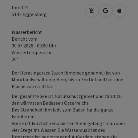
Ibm 119
Anreise mit öffentli
in Google Map
in Apple
5142
Eggelsberg
Wasserbericht
Bericht vom:
30.07.2026 - 09:00 Uhr
Wassertemperatur:
26°
Der Heratingersee (auch Ibmersee genannt) ist von
Moorlandschaft umgeben, bis zu 7m tief und hat eine
Fläche von ca. 32ha.
Der gesamte See ist Naturschutzgebiet und zählt zu
den wärmsten Badeseen Österreichs.
Das Strandbad Ibm lädt zum Baden für die ganze
Familie ein.
Vom erst kürzlich renovierten Areal gelangt man über
vier Stege ins Wasser. Die Wasserqualität des
Ibmersees ist hervorragend. Außerdem stehen ein