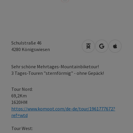
Schulstraße 46
Anreise mit öffentli
in Google Map
in Apple
4280
Königswiesen
Sehr schöne Mehrtages-Mountainbiketour!
3 Tages-Touren "sternförmig" - ohne Gepäck!
Tour Nord:
69,2Km
1620HM
https://www.komoot.com/de-de/tour/1961777672?
ref=wtd
Tour West: