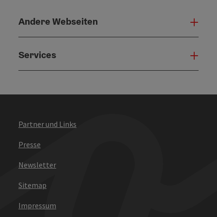
Andere Webseiten
Ande
Services
Serv
Partner und Links
Presse
Newsletter
Sitemap
Impressum