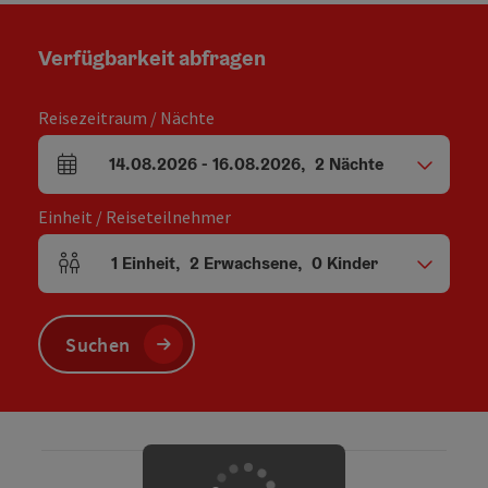
Verfügbarkeit abfragen
Reisezeitraum / Nächte
14.08.2026
-
16.08.2026
,
2
Nächte
An- und Abreisefelder
Einheit / Reiseteilnehmer
1
Einheit
,
2
Erwachsene
,
0
Kinder
Einheitenanzahl und Personenfelder
Suchen