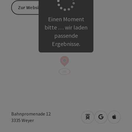
Zur Website
Einen Moment
bitte … wir laden
passende
Ergebnisse.
Bahnpromenade 12
Anreise mit öffentli
in Google Map
in Apple
3335
Weyer