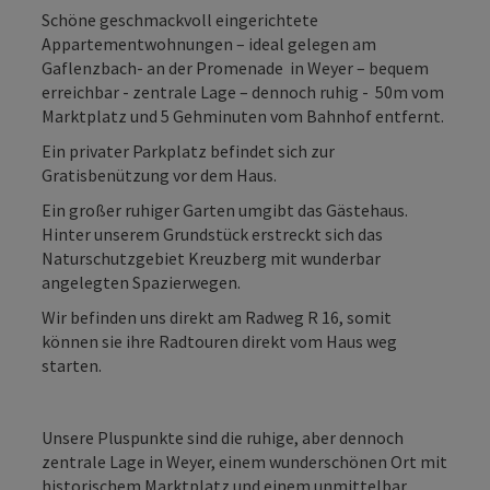
Schöne geschmackvoll eingerichtete
Appartementwohnungen – ideal gelegen am
Gaflenzbach- an der Promenade in Weyer – bequem
erreichbar - zentrale Lage – dennoch ruhig - 50m vom
Marktplatz und 5 Gehminuten vom Bahnhof entfernt.
Ein privater Parkplatz befindet sich zur
Gratisbenützung vor dem Haus.
Ein großer ruhiger Garten umgibt das Gästehaus.
Hinter unserem Grundstück erstreckt sich das
Naturschutzgebiet Kreuzberg mit wunderbar
angelegten Spazierwegen.
Wir befinden uns direkt am Radweg R 16, somit
können sie ihre Radtouren direkt vom Haus weg
starten.
Unsere Pluspunkte sind die ruhige, aber dennoch
zentrale Lage in Weyer, einem wunderschönen Ort mit
historischem Marktplatz und einem unmittelbar