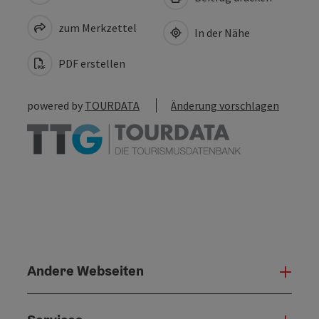
zum Merkzettel
In der Nähe
PDF erstellen
powered by
TOURDATA
Änderung vorschlagen
Andere Webseiten
Ande