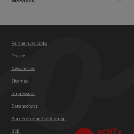
Services
Serv
Partner und Links
Presse
Newsletter
Sitemap
Impressum
Datenschutz
Barrierefreiheitserklärung
B2B