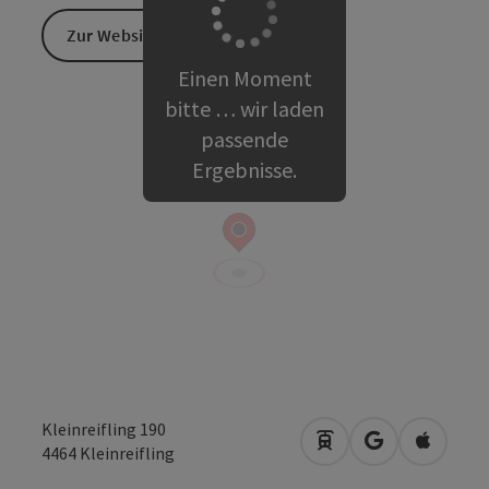
Zur Website
Einen Moment
bitte … wir laden
passende
Ergebnisse.
Kleinreifling 190
Anreise mit öffentli
in Google Map
in Apple
4464
Kleinreifling