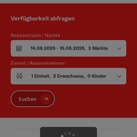
Verfügbarkeit abfragen
Reisezeitraum / Nächte
14.08.2026
-
16.08.2026
,
2
Nächte
An- und Abreisefelder
Einheit / Reiseteilnehmer
1
Einheit
,
2
Erwachsene
,
0
Kinder
Einheitenanzahl und Personenfelder
Suchen