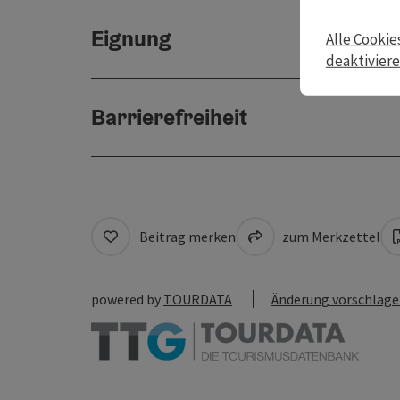
Eignung
Alle Cookie
deaktivier
Barrierefreiheit
Beitrag merken
zum Merkzettel
powered by
TOURDATA
Änderung vorschlag