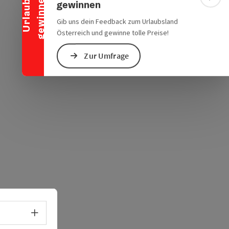
n
chen Verkehrsmitteln
s öffnen
 Maps öffnen
Bann
gewinnen
U
r
l
a
u
b
g
e
w
i
n
n
e
Gib uns dein Feedback zum Urlaubsland
Österreich und gewinne tolle Preise!
Zur Umfrage
Sprachwahl - Menü öffnen