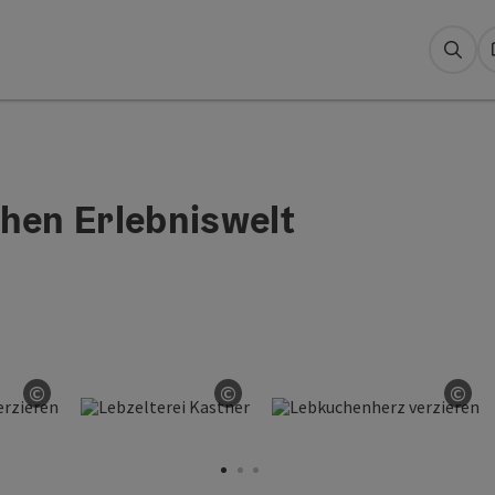
Suc
chen Erlebniswelt
©
©
©
Copyright öffnen
Copyright öffnen
Cop