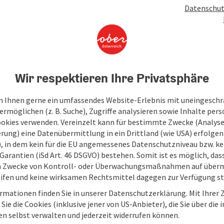
Datenschut
Wir respektieren Ihre Privatsphäre
 Ihnen gerne ein umfassendes Website-Erlebnis mit uneingesch
rmöglichen (z. B. Suche), Zugriffe analysieren sowie Inhalte pers
ookies verwenden. Vereinzelt kann für bestimmte Zwecke (Analyse
rung) eine Datenübermittlung in ein Drittland (wie USA) erfolgen (
O), in dem kein für die EU angemessenes Datenschutzniveau bzw. ke
Garantien (iSd Art. 46 DSGVO) bestehen. Somit ist es möglich, da
m Zwecke von Kontroll- oder Überwachungsmaßnahmen auf überm
ifen und keine wirksamen Rechtsmittel dagegen zur Verfügung s
rmationen finden Sie in unserer Datenschutzerklärung. Mit Ihre
Sie die Cookies (inklusive jener von US-Anbieter), die Sie über die 
en selbst verwalten und jederzeit widerrufen können.