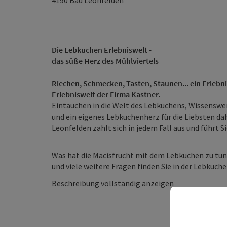
4190
Bad Leonfelden
Die Lebkuchen Erlebniswelt -
das süße Herz des Mühlviertels
Riechen, Schmecken, Tasten, Staunen... ein Erlebni
Erlebniswelt der Firma Kastner.
Eintauchen in die Welt des Lebkuchens, Wissensw
und ein eigenes Lebkuchenherz für die Liebsten da
Leonfelden zahlt sich in jedem Fall aus und führt S
Was hat die Macisfrucht mit dem Lebkuchen zu tun?
und viele weitere Fragen finden Sie in der Lebkuchen
Beschreibung vollständig anzeigen