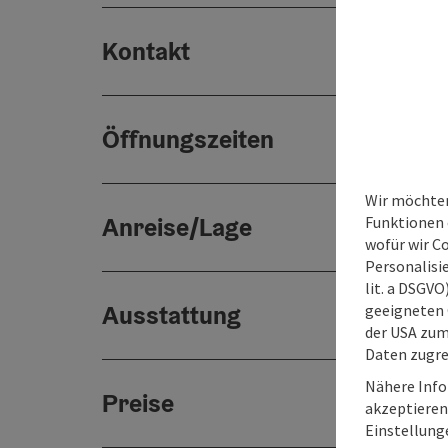
Kontakt
Öffnungszeiten
Wir möchten
Anreise/Lage
Funktionen e
wofür wir C
Personalisie
lit. a DSGV
Ausstattung
geeigneten 
der USA zu
Daten zugre
Nähere Info
Preise
akzeptieren 
Einstellung