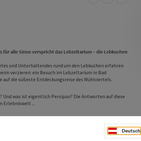
Anreise mit öffentli
in Google Map
in Apple
s für alle Sinne verspricht das Lebzeltarium – die Lebkuchen
ertes und Unterhaltendes rund um den Lebkuchen erfahren
heim verzieren: ein Besuch im Lebzeltarium in Bad
ie auf die süßeste Entdeckungsreise des Mühlviertels.
 Und was ist eigentlich Persipan? Die Antworten auf diese
 Erlebniswelt ...
Deutsch