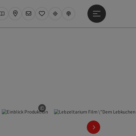
Hauptmenü öffne
hen
Kataloge
Karte
Newsletter
Merkzettel
Upperguide
Podcast
©
yright öffnen
Copyright öffnen
nächstes Element