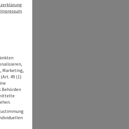
zerklärung
Impressum
ränkten
onalisieren,
, Marketing,
Art. 49 (1)
ine
ss Behörden
ittelte
tehen.
r Zustimmung
individuellen