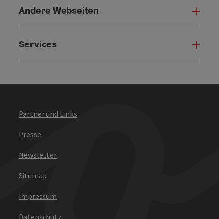
Andere Webseiten
Ande
Services
Serv
Partner und Links
Presse
Newsletter
Sitemap
Impressum
Datenschutz