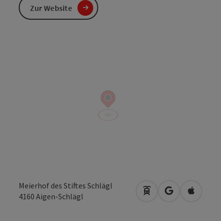
Zur Website
Meierhof des Stiftes Schlägl
Anreise mit öffentli
in Google Map
in Apple
4160
Aigen-Schlägl