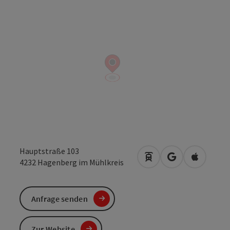
Hauptstraße 103
Anreise mit öffentlic
in Google Maps
in Apple 
4232
Hagenberg im Mühlkreis
Anfrage senden
Zur Website