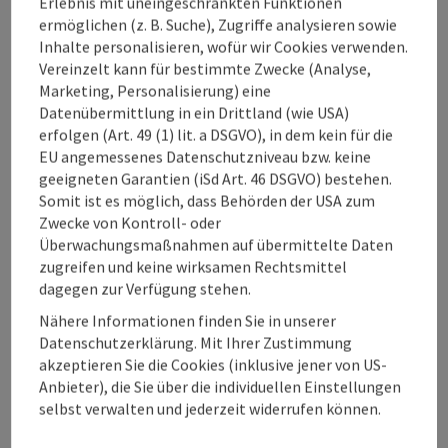
Erlebnis mit uneingeschränkten Funktionen
Best Western FIT-Frühstück
ermöglichen (z. B. Suche), Zugriffe analysieren sowie
Abendessen als 3-Gang-Menü
Inhalte personalisieren, wofür wir Cookies verwenden.
90 m² großer Fitnessbereich mit modernen
Vereinzelt kann für bestimmte Zwecke (Analyse,
Technogym Geräten für Hotelgäste
Marketing, Personalisierung) eine
240 m² große Wellnesslandschaft mit finnischer
Datenübermittlung in ein Drittland (wie USA)
Sauna, Kräutersauna und Infrarotkabine
erfolgen (Art. 49 (1) lit. a DSGVO), in dem kein für die
Parkmöglichkeit
EU angemessenes Datenschutzniveau bzw. keine
Verpflegung
geeigneten Garantien (iSd Art. 46 DSGVO) bestehen.
Halbpension
Somit ist es möglich, dass Behörden der USA zum
Mögliche Anreisetermine
Zwecke von Kontroll- oder
täglich
Überwachungsmaßnahmen auf übermittelte Daten
zugreifen und keine wirksamen Rechtsmittel
dagegen zur Verfügung stehen.
Buchen / Anfrage
Nähere Informationen finden Sie in unserer
Datenschutzerklärung. Mit Ihrer Zustimmung
ab Preis
akzeptieren Sie die Cookies (inklusive jener von US-
€ 240,00 pro Person
Anbieter), die Sie über die individuellen Einstellungen
buchbar ab 1 Person
selbst verwalten und jederzeit widerrufen können.