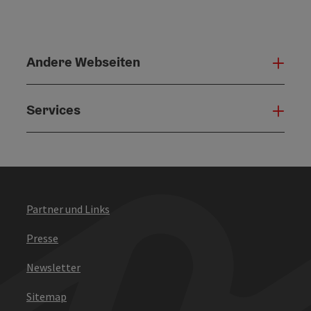
Andere Webseiten
Ande
Services
Serv
Partner und Links
Presse
Newsletter
Sitemap