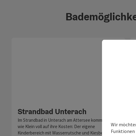
Bademöglichke
Copyri
Strandbad Unterach
Im Strandbad in Unterach am Attersee kommen Groß
Wir möchten
wie Klein voll auf ihre Kosten: Der eigene
Funktionen e
Kinderbereich mit Wasserrutsche und Kiesbereich