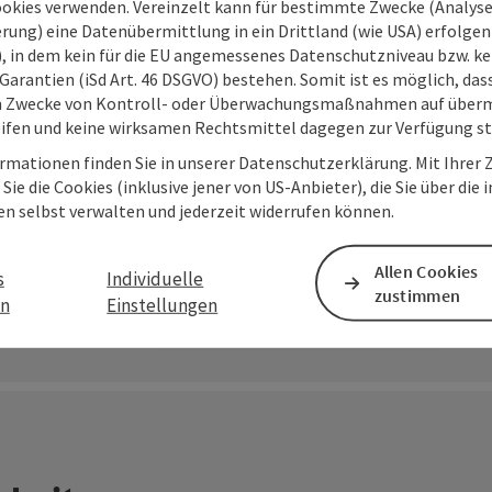
ookies verwenden. Vereinzelt kann für bestimmte Zwecke (Analyse
Kinderb
rung) eine Datenübermittlung in ein Drittland (wie USA) erfolgen (
O), in dem kein für die EU angemessenes Datenschutzniveau bzw. ke
Garantien (iSd Art. 46 DSGVO) bestehen. Somit ist es möglich, da
m Zwecke von Kontroll- oder Überwachungsmaßnahmen auf überm
ifen und keine wirksamen Rechtsmittel dagegen zur Verfügung s
mehr erfahren
rmationen finden Sie in unserer Datenschutzerklärung. Mit Ihre
Sie die Cookies (inklusive jener von US-Anbieter), die Sie über die 
en selbst verwalten und jederzeit widerrufen können.
Allen Cookies
s
Individuelle
zustimmen
en
Einstellungen