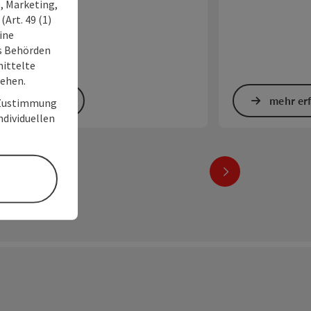
, Marketing,
ereich…
Art. 49 (1)
ine
ss Behörden
ittelte
tehen.
mehr erfahren
mehr er
r Zustimmung
individuellen
nächstes Element