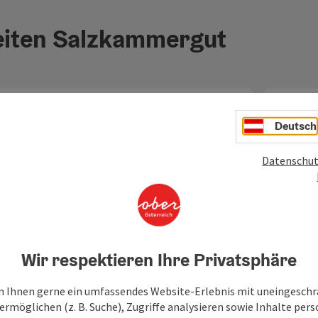
iten Salzkammergut
Deutsch
Datenschut
ght öffnen
Copyright öf
Wir respektieren Ihre Privatsphäre
Freibadeanlage Litzlberg
Stra
Freibadeanlage Litzlberg - die größte Freibadeanlage
Ein beso
 Ihnen gerne ein umfassendes Website-Erlebnis mit uneingesch
am Attersee Das 45.000 m² große Areal in Litzlberg
ist der 
rmöglichen (z. B. Suche), Zugriffe analysieren sowie Inhalte pers
bietet eine große Liegewiese mit vielen schattigen…
direkt in