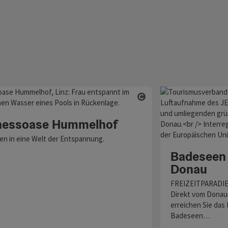
Copyright öffnen
fnen
nessoase Hummelhof
en in eine Welt der Entspannung.
Badeseen 
Donau
FREIZEITPARADI
Direkt vom Donau
erreichen Sie das 
Badeseen…