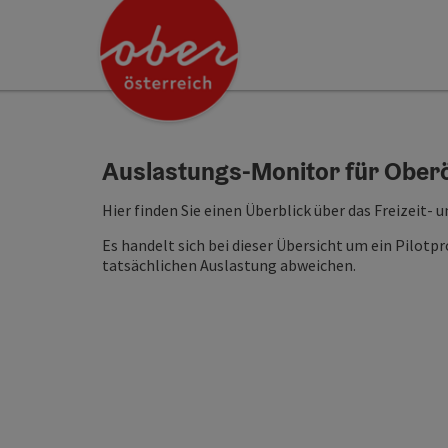
Accesskey
Accesskey
Accesskey
Accesskey
Accesskey
Accesskey
Accesskey
Accesskey
Zum Inhalt
Zur Navigation
Zum Seitenanfang
Zur Kontaktseite
Zur Suche
Zum Impressum
Zu den Hinweisen zur Bedienung der Website
Zur Startseite
[4]
[0]
[7]
[1]
[5]
[3]
[2]
[6]
Auslastungs-Monitor für Ober
Hier finden Sie einen Überblick über das Freizeit
Es handelt sich bei dieser Übersicht um ein Pilotp
tatsächlichen Auslastung abweichen.