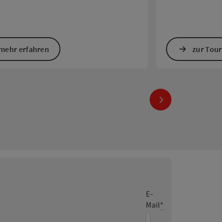
mehr erfahren
zur Tour
nächstes Element
E-
Mail
*