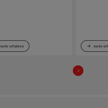
mehr erfahren
mehr er
nächstes Element