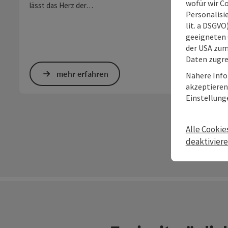
wofür wir C
lässt das Herz der…
Personalisie
lit. a DSGV
geeigneten 
der USA zu
Daten zugre
mehr erfahren
Nähere Info
akzeptieren 
Einstellung
Alle Cookie
deaktivier