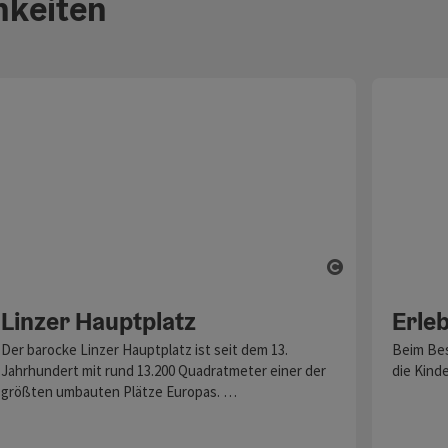
hkeiten
ght öffnen
Copyright öf
Linzer Hauptplatz
Erle
Der barocke Linzer Hauptplatz ist seit dem 13.
Beim Bes
Jahrhundert mit rund 13.200 Quadratmeter einer der
die Kind
größten umbauten Plätze Europas. …