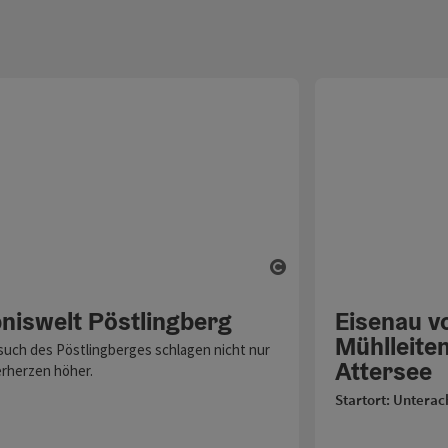
fnen
Copyright öffnen
bniswelt Pöstlingberg
Eisenau v
Mühlleite
uch des Pöstlingberges schlagen nicht nur
Attersee
erherzen höher.
Startort: Unterac