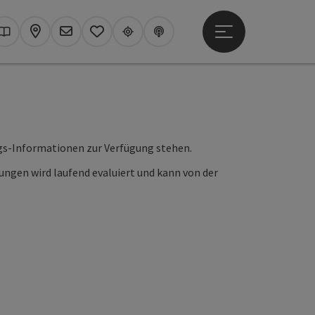
Hauptmenü öffne
hen
Kataloge
Karte
Newsletter
Merkzettel
Upperguide
Podcast
ungs-Informationen zur Verfügung stehen.
sungen wird laufend evaluiert und kann von der