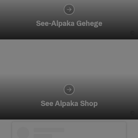
See-Alpaka Gehege
©
Co
See Alpaka Shop
©
Co