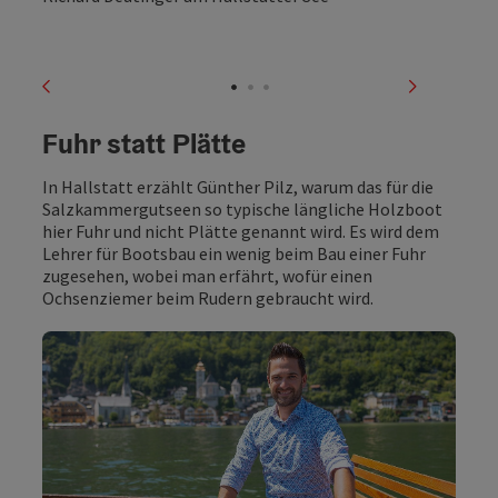
vorheriges Element
nächstes
Fuhr statt Plätte
In Hallstatt erzählt Günther Pilz, warum das für die
Salzkammergutseen so typische längliche Holzboot
hier Fuhr und nicht Plätte genannt wird. Es wird dem
Lehrer für Bootsbau ein wenig beim Bau einer Fuhr
zugesehen, wobei man erfährt, wofür einen
Ochsenziemer beim Rudern gebraucht wird.