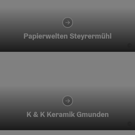
Papierwelten Steyrermühl
©
Co
K & K Keramik Gmunden
©
Co