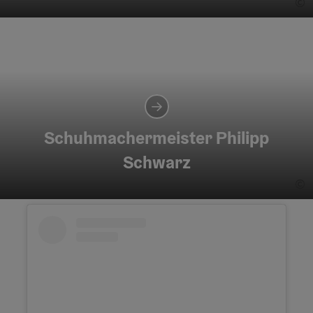
©
Co
Schuhmachermeister Philipp
Schwarz
©
Co