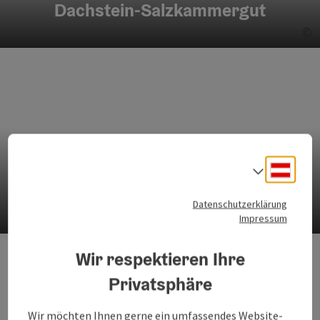
Dachstein-Salzkammergut
©
Co
Deuts
Sprach
Der Hallstättersee
Datenschutzerklärung
©
Impressum
Co
Wir respektieren Ihre
Privatsphäre
Wir möchten Ihnen gerne ein umfassendes Website-