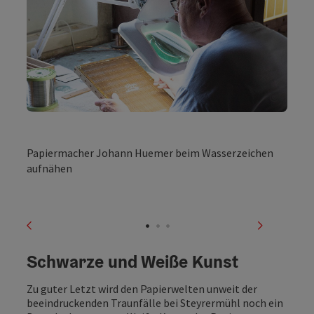
©
Copyri
Papiermacher Johann Huemer beim Wasserzeichen
aufnähen
vorheriges Element
nächstes
Schwarze und Weiße Kunst
Zu guter Letzt wird den Papierwelten unweit der
beeindruckenden Traunfälle bei Steyrermühl noch ein