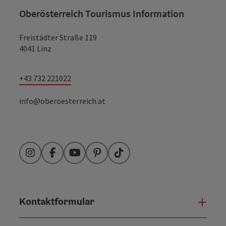
Oberösterreich Tourismus Information
Freistädter Straße 119
4041 Linz
+43 732 221022
info@oberoesterreich.at
Instagram
Facebook
YouTube
Pinterest
TikTok
Kontaktformular
Konta