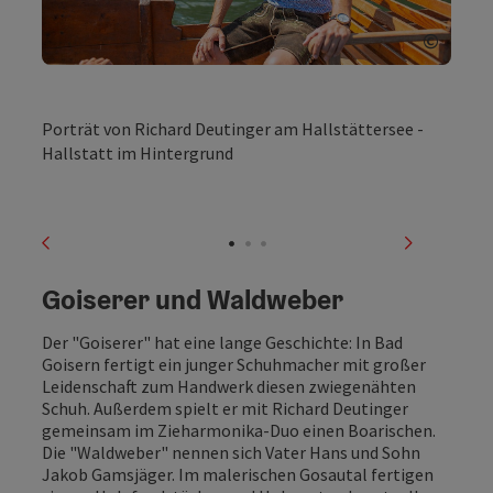
©
Copyri
Porträt von Richard Deutinger am Hallstättersee -
Hallstatt im Hintergrund
vorheriges Element
nächstes
Goiserer und Waldweber
Der "Goiserer" hat eine lange Geschichte: In Bad
Goisern fertigt ein junger Schuhmacher mit großer
Leidenschaft zum Handwerk diesen zwiegenähten
Schuh. Außerdem spielt er mit Richard Deutinger
gemeinsam im Zieharmonika-Duo einen Boarischen.
Die "Waldweber" nennen sich Vater Hans und Sohn
Jakob Gamsjäger. Im malerischen Gosautal fertigen