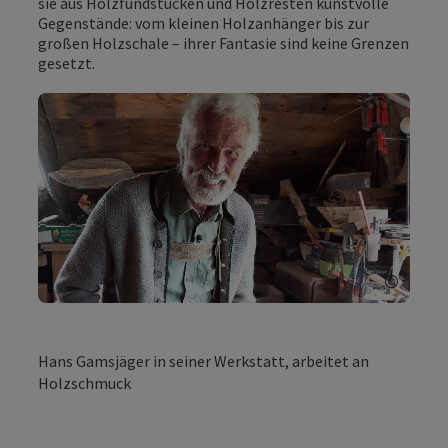
sie aus Holzfundstücken und Holzresten kunstvolle
Gegenstände: vom kleinen Holzanhänger bis zur
großen Holzschale – ihrer Fantasie sind keine Grenzen
gesetzt.
©
Copyri
Hans Gamsjäger in seiner Werkstatt, arbeitet an
Holzschmuck