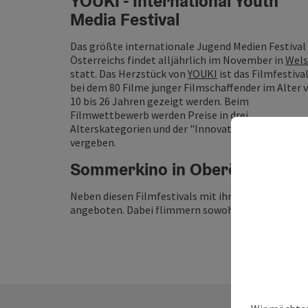
YOUKI - International Youth
Media Festival
Das größte internationale Jugend Medien Festival
Österreichs findet alljährlich im November in
Wels
statt. Das Herzstück von
YOUKI
ist das Filmfestival
bei dem 80 Filme junger Filmschaffender im Alter 
10 bis 26 Jahren gezeigt werden. Beim
Filmwettbewerb werden Preise in drei
Alterskategorien und der "Innovative Film Award"
vergeben.
Sommerkino in Oberösterreic
Neben diesen Filmfestivals mit ihren Wettbewerb
angeboten. Dabei flimmern sowohl Hollywood-Klas