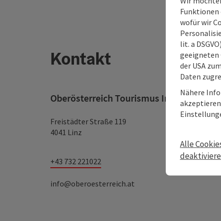
Wir möchten
Funktionen e
wofür wir C
Personalisie
lit. a DSGV
Kontakt
geeigneten 
der USA zu
Daten zugre
Nähere Info
Oberösterreich Tourismus Information
akzeptieren 
Einstellung
Freistädter Straße 119
4041 Linz
Alle Cookie
deaktivier
+43 732 221022
info@oberoesterreich.at