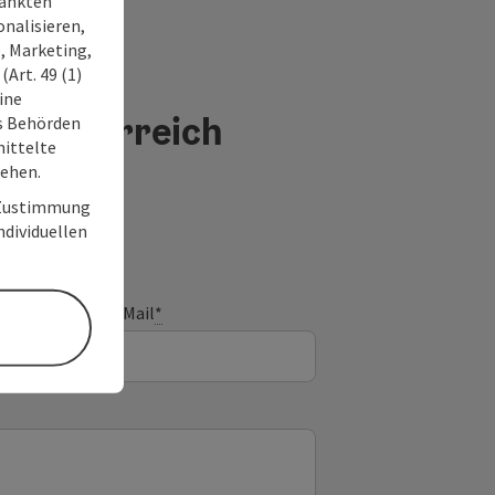
ränkten
onalisieren,
, Marketing,
Art. 49 (1)
ine
berösterreich
ss Behörden
ittelte
tehen.
r Zustimmung
individuellen
E-Mail
*