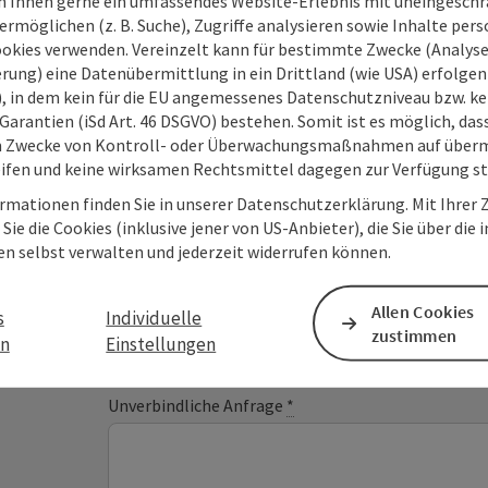
 Ihnen gerne ein umfassendes Website-Erlebnis mit uneingesch
rmöglichen (z. B. Suche), Zugriffe analysieren sowie Inhalte pers
ookies verwenden. Vereinzelt kann für bestimmte Zwecke (Analyse
rung) eine Datenübermittlung in ein Drittland (wie USA) erfolgen (
O), in dem kein für die EU angemessenes Datenschutzniveau bzw. ke
Deine Nachricht an O
Garantien (iSd Art. 46 DSGVO) bestehen. Somit ist es möglich, da
m Zwecke von Kontroll- oder Überwachungsmaßnahmen auf überm
Tourismus
ifen und keine wirksamen Rechtsmittel dagegen zur Verfügung s
rmationen finden Sie in unserer Datenschutzerklärung. Mit Ihre
Sie die Cookies (inklusive jener von US-Anbieter), die Sie über die 
en selbst verwalten und jederzeit widerrufen können.
Felder mit
*
sind Pflichtfelder
Vorname
Nachname
Allen Cookies
s
Individuelle
zustimmen
en
Einstellungen
Unverbindliche Anfrage
*