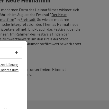
er Neue Heimatfilm
 modernen Form des Heimatfilmes widmet sich
jährlich im August das Festival "
Der Neue
imatfilm
" in
Freistadt
. So wie die moderne
mische Interpretation des Themas Heimat neue
izonte eröffnet, blickt auch das Festival über die
nzen. Im Rahmen des Festivals finden der
elfilmwettbewerb um den Preis der Stadt
istadt und der Dokumentarfilmwettbewerb statt.
Sprachwahl - Menü öffnen
zerklärung
ino-Vorstellungen unter freiem Himmel
Impressum
 über die Leinwand.