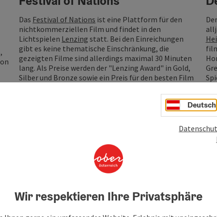
Festival of Nations
D
Das
Festival of Nations
ist eine Plattform für den
Der
nichtkommerziellen Film und findet in den
all
Lichtspielen
Lenzing
statt. Bei den Einreichungen
He
gibt es keine thematische Einschränkung, die
fil
,
gezeigten Filme sind allerdings maximal 30 Minuten
Hor
von
lang. Als Preise werden der "Lenzing Award" in Gold,
Gre
Silber und Bronze sowie ein Preis für den besten Film
Spi
des Festivals vergeben.
Fre
Deutsch
h
Datenschut
en werden in zahlreichen Städten Oberösterreichs auch Sommerk
siker als auch aktuelle Kino-Highlights in lauen Sommernächten
Wir respektieren Ihre Privatsphäre