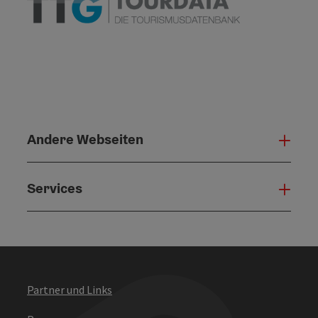
Andere Webseiten
Ande
Services
Serv
Partner und Links