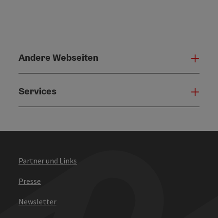
Andere Webseiten
Ande
Services
Serv
Partner und Links
Presse
Newsletter