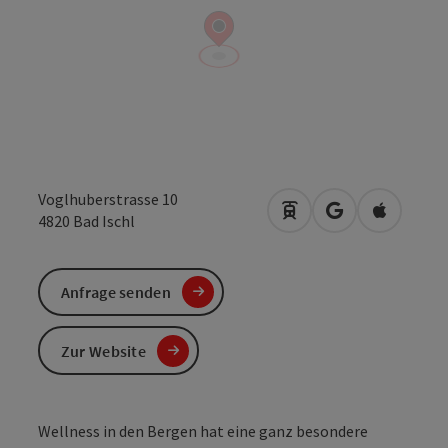
Voglhuberstrasse 10
Anreise mit öffentlic
in Google Maps
in Apple 
4820
Bad Ischl
Anfrage senden
Zur Website
Wellness in den Bergen hat eine ganz besondere