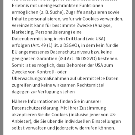
Hoteleigener Wellnessbereich „SkyLounge“
Erlebnis mit uneingeschränkten Funktionen
direkt am Dach
ermöglichen (z. B. Suche), Zugriffe analysieren sowie
Verpflegung
Inhalte personalisieren, wofür wir Cookies verwenden.
Halbpension
Vereinzelt kann für bestimmte Zwecke (Analyse,
Marketing, Personalisierung) eine
Reiseablauf
Datenübermittlung in ein Drittland (wie USA)
Anreise und Bezug des Zimmers ab 15 Uhr, die
erfolgen (Art. 49 (1) lit. a DSGVO), in dem kein für die
SkyLounge sowie die öffentliche Therme inkl.
EU angemessenes Datenschutzniveau bzw. keine
Saunawelt kann jedoch bereits als Tagesgast
geeigneten Garantien (iSd Art. 46 DSGVO) bestehen.
kostenlos genützt werden.
Somit ist es möglich, dass Behörden der USA zum
Zwecke von Kontroll- oder
Mögliche Anreisetermine
Überwachungsmaßnahmen auf übermittelte Daten
Tägliche Anreise möglich!
zugreifen und keine wirksamen Rechtsmittel
dagegen zur Verfügung stehen.
Nähere Informationen finden Sie in unserer
Buchen / Anfrage
Datenschutzerklärung. Mit Ihrer Zustimmung
akzeptieren Sie die Cookies (inklusive jener von US-
ab Preis
Anbieter), die Sie über die individuellen Einstellungen
€ 678,00 pro Person
selbst verwalten und jederzeit widerrufen können.
buchbar ab 1 Person