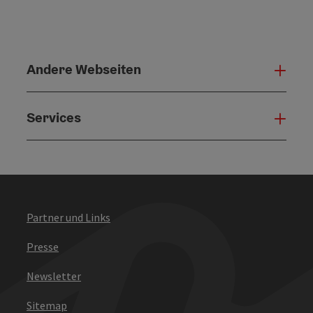
Andere Webseiten
Ande
Services
Serv
Partner und Links
Presse
Newsletter
Sitemap