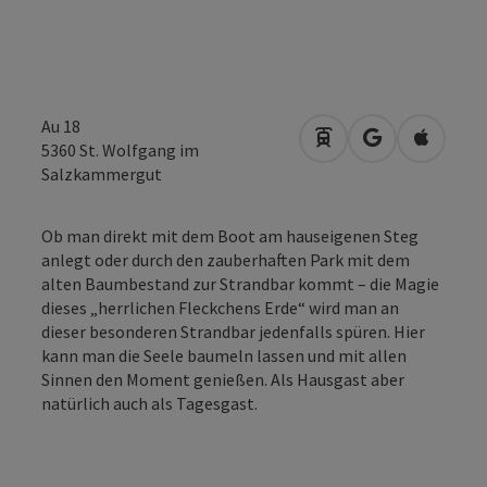
Au 18
Anreise mit öffentli
in Google Map
in Apple
5360
St. Wolfgang im
Salzkammergut
Ob man direkt mit dem Boot am hauseigenen Steg
anlegt oder durch den zauberhaften Park mit dem
alten Baumbestand zur Strandbar kommt – die Magie
dieses „herrlichen Fleckchens Erde“ wird man an
dieser besonderen Strandbar jedenfalls spüren. Hier
kann man die Seele baumeln lassen und mit allen
Sinnen den Moment genießen. Als Hausgast aber
natürlich auch als Tagesgast.