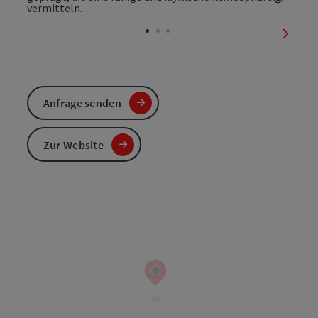
Copyri
nächst
Anfrage senden
Zur Website