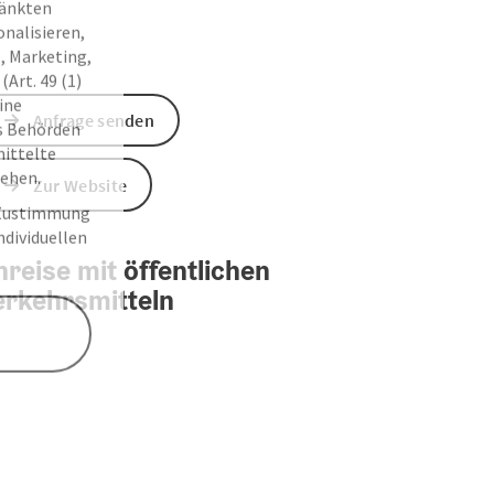
ränkten
onalisieren,
, Marketing,
Art. 49 (1)
ine
Anfrage senden
ss Behörden
ittelte
tehen.
Zur Website
r Zustimmung
individuellen
reise mit öffentlichen
erkehrsmitteln