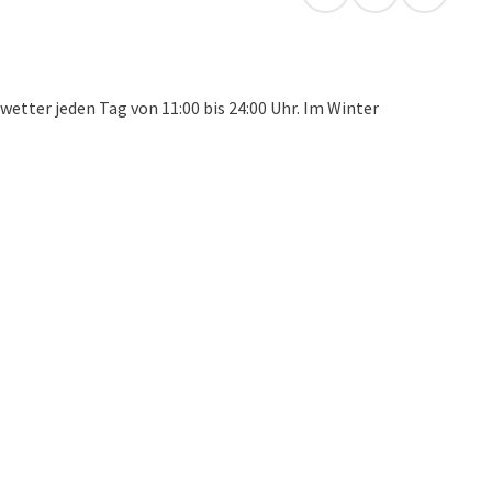
Anreise mit öffentli
in Google Map
in Apple
etter jeden Tag von 11:00 bis 24:00 Uhr. Im Winter
24:00 Uhr und bieten dir leckere und gesunde Mittagsmenüs
ATFOOD AUSTRIA mit den besten Burgern und Wraps der
ag ein abwechslungsreiches Programm vorbereitet. Für
anpage