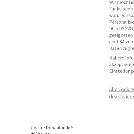
Wir möchten
Funktionen e
wofür wir C
Personalisie
lit. a DSGV
geeigneten 
der USA zu
Daten zugre
Nähere Info
akzeptieren 
Einstellung
Alle Cookie
deaktivier
Untere Donaulände 5