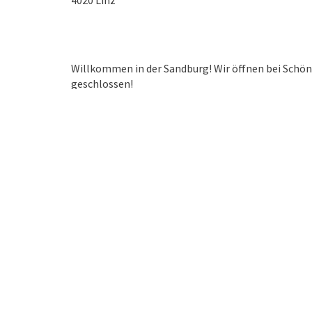
4020
Linz
Willkommen in der Sandburg! Wir öffnen bei Schönw
geschlossen!
Wir öffnen bei Schönwetter täglich von 11:00 bis 
und es verwöhnt dich unser Food Truck von STRE
Stadt. Neben DJ und Live Musik haben wir jeden T
weitere Infos schau einfach auf unsere
Facebook F
Im Winter geschlossen!
Kontakt