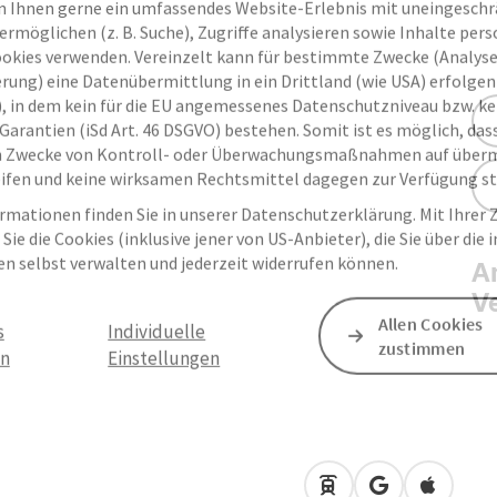
 Ihnen gerne ein umfassendes Website-Erlebnis mit uneingesch
rmöglichen (z. B. Suche), Zugriffe analysieren sowie Inhalte pers
ookies verwenden. Vereinzelt kann für bestimmte Zwecke (Analyse
rung) eine Datenübermittlung in ein Drittland (wie USA) erfolgen (
O), in dem kein für die EU angemessenes Datenschutzniveau bzw. ke
Garantien (iSd Art. 46 DSGVO) bestehen. Somit ist es möglich, da
m Zwecke von Kontroll- oder Überwachungsmaßnahmen auf überm
ifen und keine wirksamen Rechtsmittel dagegen zur Verfügung s
rmationen finden Sie in unserer Datenschutzerklärung. Mit Ihre
Sie die Cookies (inklusive jener von US-Anbieter), die Sie über die 
en selbst verwalten und jederzeit widerrufen können.
An
V
Allen Cookies
s
Individuelle
zustimmen
en
Einstellungen