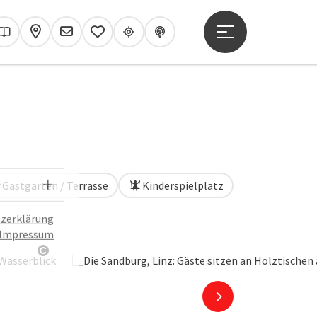
Hauptmenü öffne
hen
Kataloge
Karte
Newsletter
Merkzettel
Upperguide
Podcast
Sprachwahl - Menü öffnen
Gastgarten / Terrasse
Kinderspielplatz
zerklärung
Impressum
Copyright öffnen
nächstes Element