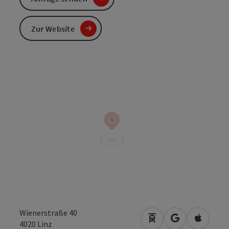
Zur Website
Wienerstraße 40
Anreise mit öffentli
in Google Map
in Apple
4020
Linz