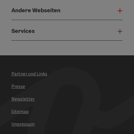
Andere Webseiten
Ande
Services
Serv
Partner und Links
Presse
Newsletter
Sitemap
Impressum