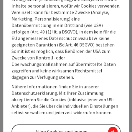
08.08.2026
08.08.2026
Inhalte personalisieren, wofür wir Cookies verwenden.
Vereinzelt kann für bestimmte Zwecke (Analyse,
09.08.2026
09.08.2026
Marketing, Personalisierung) eine
Datenübermittlung in ein Drittland (wie USA)
14.08.2026
14.08.2026
erfolgen (Art. 49 (1) lit. a DSGVO), in dem kein für die
EU angemessenes Datenschutzniveau bzw. keine
15.08.2026
15.08.2026
geeigneten Garantien (iSd Art. 46 DSGVO) bestehen.
Somit ist es möglich, dass Behörden der USA zum
16.08.2026
16.08.2026
Zwecke von Kontroll- oder
Überwachungsmaßnahmen auf übermittelte Daten
21.08.2026
21.08.2026
zugreifen und keine wirksamen Rechtsmittel
dagegen zur Verfügung stehen.
22.08.2026
22.08.2026
Nähere Informationen finden Sie in unserer
23.08.2026
23.08.2026
Datenschutzerklärung. Mit Ihrer Zustimmung
akzeptieren Sie die Cookies (inklusive jener von US-
28.08.2026
28.08.2026
Anbieter), die Sie über die individuellen Einstellungen
selbst verwalten und jederzeit widerrufen können.
1 bis 10 von 314 Einträgen
Zurück
Nächste
Allen Cookies zustimmen