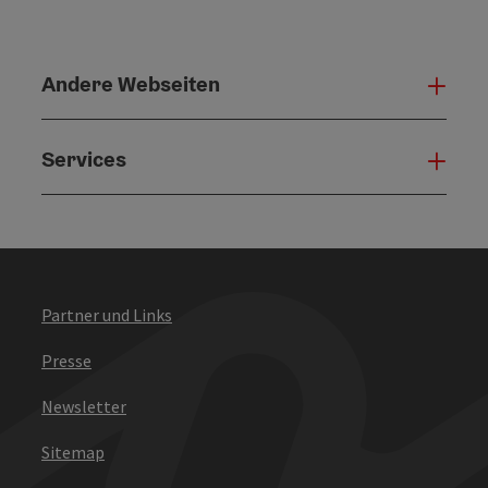
Andere Webseiten
Ande
Services
Serv
Partner und Links
Presse
Newsletter
Sitemap