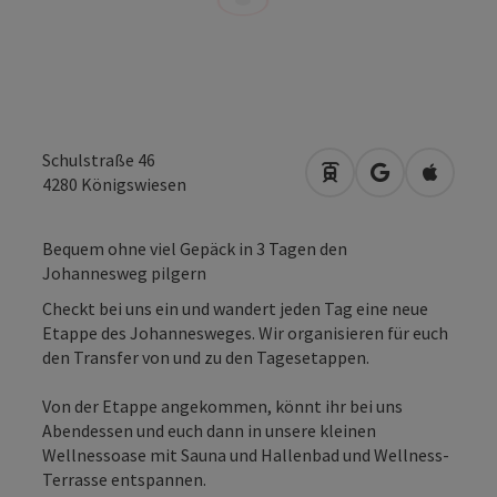
Schulstraße 46
Anreise mit öffentli
in Google Map
in Apple
4280
Königswiesen
Bequem ohne viel Gepäck in 3 Tagen den
Johannesweg pilgern
Checkt bei uns ein und wandert jeden Tag eine neue
Etappe des Johannesweges. Wir organisieren für euch
den Transfer von und zu den Tagesetappen.
Von der Etappe angekommen, könnt ihr bei uns
Abendessen und euch dann in unsere kleinen
Wellnessoase mit Sauna und Hallenbad und Wellness-
Terrasse entspannen.