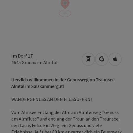
Im Dorf 17
Anreise mit öffentli
in Google Map
in Apple
4645
Grünau im Almtal
Herzlich willkommen in der Genussregion Traunsee-
Almtal im Salzkammergut!
WANDERGENUSS AN DEN FLUSSUFERN!
Vom Almsee entlang der Alm am Almferweg "Genuss
am Almfluss" und entlang der Traun an den Traunsee,
den Lacus Felix. Ein Weg, ein Genuss und viele
Erlebnisse. Auf über 80 km erwartet dich ein Feuerwerk