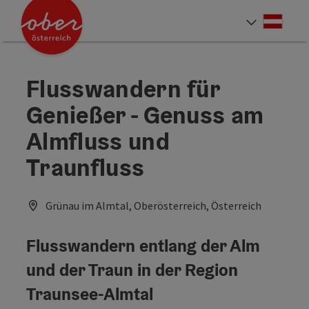
Accesskey
Accesskey
Accesskey
Accesskey
Accesskey
Accesskey
Accesskey
Accesskey
Zum Inhalt
Zur Navigation
Zum Seitenanfang
Zur Kontaktseite
Zur Suche
Zum Impressum
Zu den Hinweisen zur Bedienung der Website
Zur Startseite
[4]
[0]
[7]
[1]
[5]
[3]
[2]
[6]
Deut
Sprach
Flusswandern für
Genießer - Genuss am
Almfluss und
Traunfluss
Grünau im Almtal, Oberösterreich, Österreich
Flusswandern entlang der Alm
und der Traun in der Region
Traunsee-Almtal