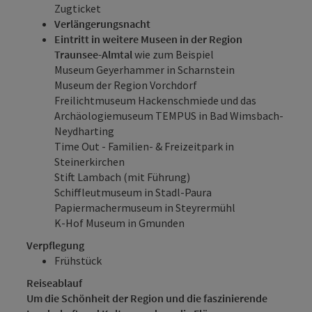
Zugticket
Verlängerungsnacht
Eintritt
in weitere Museen in der Region
Traunsee-Almtal
wie zum Beispiel
Museum Geyerhammer in Scharnstein
Museum der Region Vorchdorf
Freilichtmuseum Hackenschmiede
und das
Archäologiemuseum TEMPUS
in Bad Wimsbach-
Neydharting
Time Out - Familien- & Freizeitpark
in
Steinerkirchen
Stift Lambach
(mit Führung)
Schiffleutmuseum
in Stadl-Paura
Papiermachermuseum
in Steyrermühl
K-Hof Museum
in Gmunden
Verpflegung
Frühstück
Reiseablauf
Um die Schönheit der Region und die faszinierende