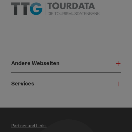
Andere Webseiten
Ande
Services
Serv
Partner und Links