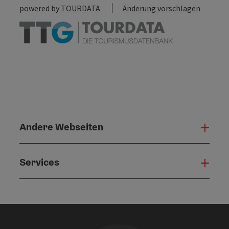
powered by
TOURDATA
Änderung vorschlagen
Andere Webseiten
Ande
Services
Serv