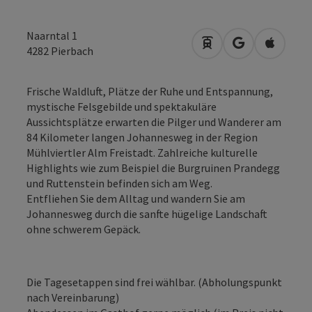
Naarntal 1
Anreise mit öffentli
in Google Map
in Apple
4282
Pierbach
Frische Waldluft, Plätze der Ruhe und Entspannung,
mystische Felsgebilde und spektakuläre
Aussichtsplätze erwarten die Pilger und Wanderer am
84 Kilometer langen Johannesweg in der Region
Mühlviertler Alm Freistadt. Zahlreiche kulturelle
Highlights wie zum Beispiel die Burgruinen Prandegg
und Ruttenstein befinden sich am Weg.
Entfliehen Sie dem Alltag und wandern Sie am
Johannesweg durch die sanfte hügelige Landschaft
ohne schwerem Gepäck.
Die Tagesetappen sind frei wählbar. (Abholungspunkt
nach Vereinbarung)