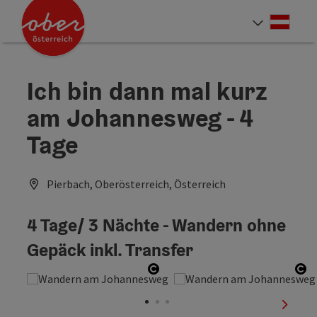
Accesskey
Accesskey
Accesskey
Accesskey
Accesskey
Accesskey
Accesskey
Accesskey
Zum Inhalt
Zur Navigation
Zum Seitenanfang
Zur Kontaktseite
Zur Suche
Zum Impressum
Zu den Hinweisen zur Bedienung der Website
Zur Startseite
[4]
[0]
[7]
[1]
[5]
[3]
[2]
[6]
Deut
Sprach
Ich bin dann mal kurz
am Johannesweg - 4
Tage
Pierbach, Oberösterreich, Österreich
4 Tage/ 3 Nächte - Wandern ohne
Gepäck inkl. Transfer
Copyright öffnen
Co
nächst