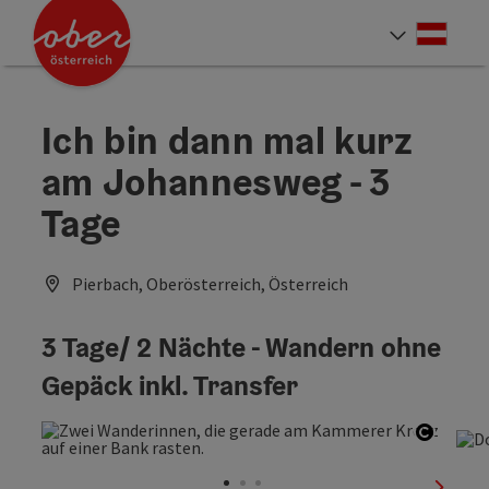
Accesskey
Accesskey
Accesskey
Accesskey
Accesskey
Accesskey
Accesskey
Accesskey
Zum Inhalt
Zur Navigation
Zum Seitenanfang
Zur Kontaktseite
Zur Suche
Zum Impressum
Zu den Hinweisen zur Bedienung der Website
Zur Startseite
[4]
[0]
[7]
[1]
[5]
[3]
[2]
[6]
Deut
Sprach
Ich bin dann mal kurz
am Johannesweg - 3
Tage
Pierbach, Oberösterreich, Österreich
3 Tage/ 2 Nächte - Wandern ohne
Gepäck inkl. Transfer
Copyri
nächst