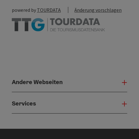
powered by
TOURDATA
Änderung vorschlagen
Andere Webseiten
Ande
Services
Serv