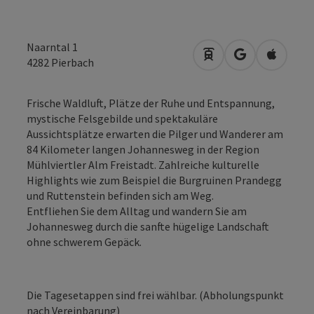
Naarntal 1
Anreise mit öffentli
in Google Map
in Apple
4282
Pierbach
Frische Waldluft, Plätze der Ruhe und Entspannung,
mystische Felsgebilde und spektakuläre
Aussichtsplätze erwarten die Pilger und Wanderer am
84 Kilometer langen Johannesweg in der Region
Mühlviertler Alm Freistadt. Zahlreiche kulturelle
Highlights wie zum Beispiel die Burgruinen Prandegg
und Ruttenstein befinden sich am Weg.
Entfliehen Sie dem Alltag und wandern Sie am
Johannesweg durch die sanfte hügelige Landschaft
ohne schwerem Gepäck.
Die Tagesetappen sind frei wählbar. (Abholungspunkt
nach Vereinbarung)