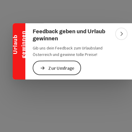
chen Verkehrsmitteln
s öffnen
 Maps öffnen
Banner einklappen
Feedback geben und Urlaub
n
Bann
gewinnen
U
r
l
a
u
b
g
e
w
i
n
n
e
Gib uns dein Feedback zum Urlaubsland
Österreich und gewinne tolle Preise!
Zur Umfrage