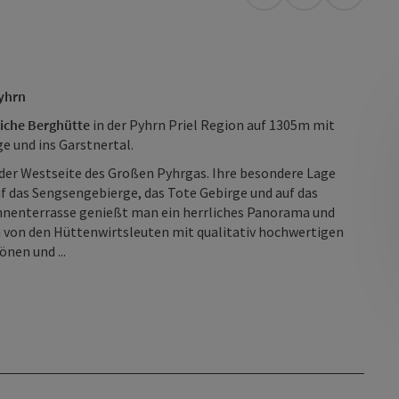
Anreise mit öffentli
in Google Map
in Apple
Pyhrn
iche Berghütte
in der Pyhrn Priel Region auf 1305m mit
 und ins Garstnertal.
 der Westseite des Großen Pyhrgas. Ihre besondere Lage
uf das Sengsengebierge, das Tote Gebirge und auf das
onnenterrasse genießt man ein herrliches Panorama und
 von den Hüttenwirtsleuten mit qualitativ hochwertigen
nen und ...