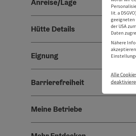
Anreise/Lage
Personalisie
lit. a DSGV
geeigneten 
der USA zu
Hütte Details
Daten zugre
Nähere Info
akzeptieren 
Eignung
Einstellung
Alle Cookie
Barrierefreiheit
deaktivier
Meine Betriebe
Mehr Entdecken