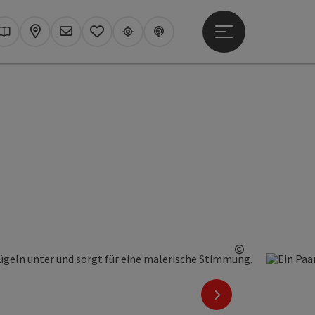
Hauptmenü öffne
hen
Kataloge
Karte
Newsletter
Merkzettel
Upperguide
Podcast
©
Copyright öf
nächstes Element