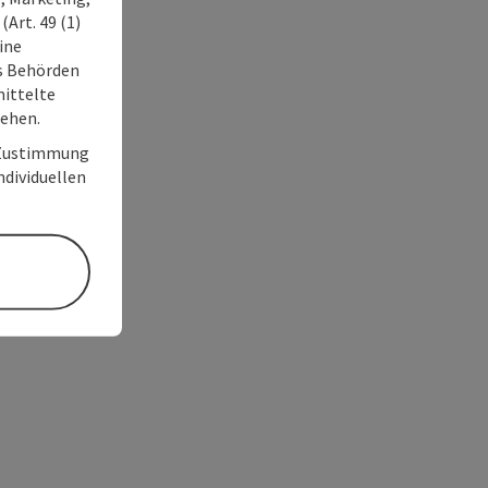
Art. 49 (1)
ine
ss Behörden
ittelte
tehen.
r Zustimmung
individuellen