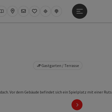
Hauptmenü öffne
hen
Kataloge
Karte
Newsletter
Merkzettel
Upperguide
Podcast
Gastgarten / Terrasse
nächstes Element