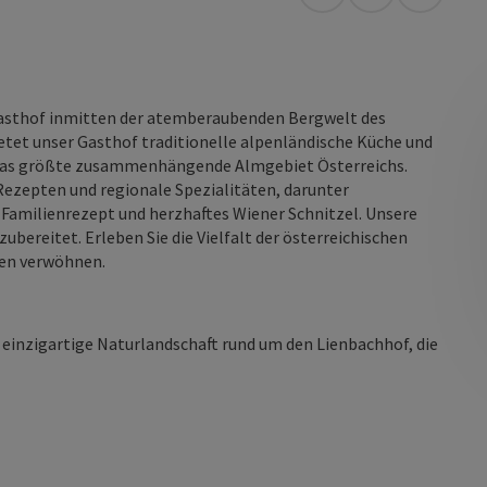
Anreise mit öffentli
in Google Map
in Apple
asthof inmitten der atemberaubenden Bergwelt des
tet unser Gasthof traditionelle alpenländische Küche und
, das größte zusammenhängende Almgebiet Österreichs.
 Rezepten und regionale Spezialitäten, darunter
amilienrezept und herzhaftes Wiener Schnitzel. Unsere
ubereitet. Erleben Sie die Vielfalt der österreichischen
ten verwöhnen.
 einzigartige Naturlandschaft rund um den Lienbachhof, die