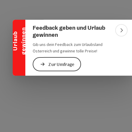
Banner einklappen
chen Verkehrsmitteln
s öffnen
 Maps öffnen
Feedback geben und Urlaub
n
Bann
gewinnen
U
r
l
a
u
b
g
e
w
i
n
n
e
Gib uns dein Feedback zum Urlaubsland
Österreich und gewinne tolle Preise!
Zur Umfrage