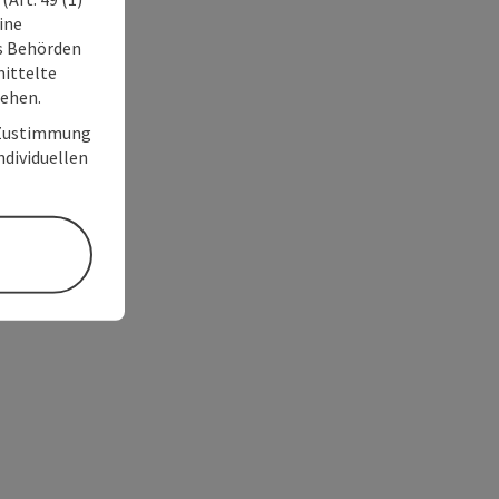
ine
ss Behörden
ittelte
tehen.
r Zustimmung
individuellen