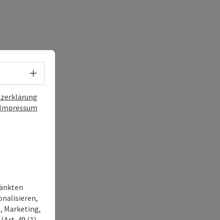
Sprachwahl - Menü öffnen
zerklärung
Impressum
ränkten
onalisieren,
, Marketing,
Art. 49 (1)