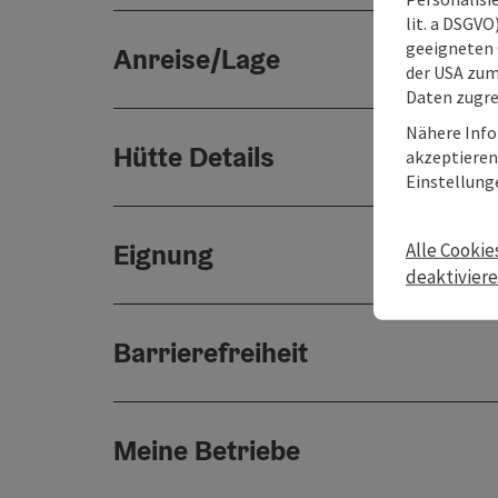
lit. a DSGV
geeigneten 
Anreise/Lage
der USA zu
Daten zugre
Nähere Info
Hütte Details
akzeptieren 
Einstellung
Eignung
Alle Cookie
deaktivier
Barrierefreiheit
Meine Betriebe