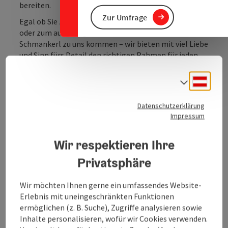
bereiten.
Zur Umfrage
Egal ob Sie zum Durstlöschen nach einer Wanderung
oder zum ausgiebigen Genuss unserer kulinarischen
Schmankerl zu uns kommen – wir bieten mit viel Liebe
und Sinn fürs Detail den richtigen Rahmen für jeden
Anlass.
Deuts
Sprach
Wir bitten unbedingt um zeitgerechte vorherige
Reservierung per Telefon!
Datenschutzerklärung
Impressum
Wir respektieren Ihre
Privatsphäre
Kontakt
Wir möchten Ihnen gerne ein umfassendes Website-
Erlebnis mit uneingeschränkten Funktionen
ermöglichen (z. B. Suche), Zugriffe analysieren sowie
Öffnungszeiten
Inhalte personalisieren, wofür wir Cookies verwenden.