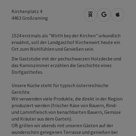
Kirchenplatz 4
Anreise mit öffentli
in Google Map
in Apple
4463
Großraming
1524 erstmals als "Wirth bey der Kirchen" urkundlich
erwähnt, soll der Landgasthof Kirchenwirt heute ein
Ort zum Wohlfühlen und Genießen sein.
Die Gaststube mit der pechschwarzen Holzdecke und
das Kaminzimmer erzählen die Geschichte eines
Dorfgasthofes.
Unsere Küche steht für typisch österreichische
Gerichte.
Wir verwenden viele Produkte, die direkt in der Region
produziert werden (frischer Käse von Bauern, Rind-
und Lammfleisch von benachbarten Bauern, Gemüse
und Kräuter aus dem Garten).
Oft grillen wir abends mit unseren Gästen auf der
wunderschön gelegenen Terrasse und genießen bei