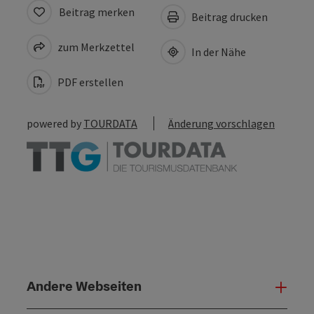
Beitrag merken
Beitrag drucken
zum Merkzettel
In der Nähe
PDF erstellen
powered by
TOURDATA
Änderung vorschlagen
Andere Webseiten
Ande