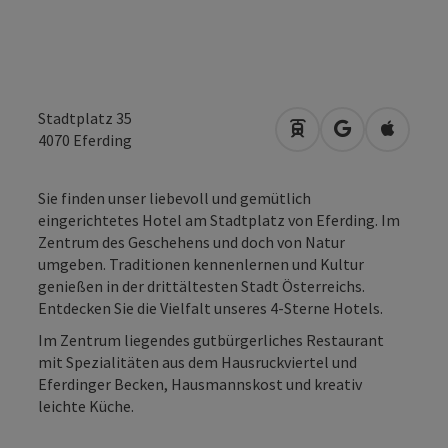
Stadtplatz 35
Anreise mit öffentli
in Google Map
in Apple
4070
Eferding
Sie finden unser liebevoll und gemütlich
eingerichtetes Hotel am Stadtplatz von Eferding. Im
Zentrum des Geschehens und doch von Natur
umgeben. Traditionen kennenlernen und Kultur
genießen in der drittältesten Stadt Österreichs.
Entdecken Sie die Vielfalt unseres 4-Sterne Hotels.
Im Zentrum liegendes gutbürgerliches Restaurant
mit Spezialitäten aus dem Hausruckviertel und
Eferdinger Becken, Hausmannskost und kreativ
leichte Küche.