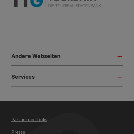
Andere Webseiten
Ande
Services
Serv
Partner und Links
Presse