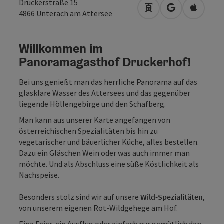
Druckerstraße 15
Anreise mit öffentli
in Google Map
in Apple
4866
Unterach am Attersee
Willkommen im
Panoramagasthof Druckerhof!
Bei uns genießt man das herrliche Panorama auf das
glasklare Wasser des Attersees und das gegenüber
liegende Höllengebirge und den Schafberg.
Man kann aus unserer Karte angefangen von
österreichischen Spezialitäten bis hin zu
vegetarischer und bäuerlicher Küche, alles bestellen.
Dazu ein Gläschen Wein oder was auch immer man
möchte. Und als Abschluss eine süße Köstlichkeit als
Nachspeise.
Besonders stolz sind wir auf unsere
Wild-Spezialitäten
,
von unserem eigenen Rot-Wildgehege am Hof.
Eine Feier, ein Ausflug oder einfach nur gemütlich den