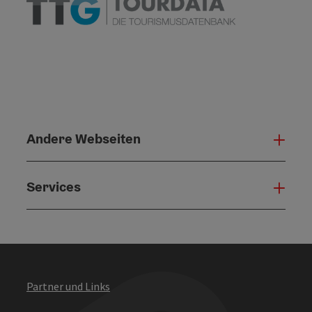
Andere Webseiten
Ande
Services
Serv
Partner und Links