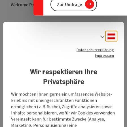
Zur Umfrage
Welcome Party & Lifestyle!
Die TOP Location im Zentrum von Nußdorf am
Attersee ist der Treffpunkt im Sommer!
Deuts
Sprach
Datenschutzerklärung
Impressum
Kontakt
Wir respektieren Ihre
Privatsphäre
Öffnungszeiten
Wir möchten Ihnen gerne ein umfassendes Website-
Küche
Erlebnis mit uneingeschränkten Funktionen
ermöglichen (z. B. Suche), Zugriffe analysieren sowie
Inhalte personalisieren, wofür wir Cookies verwenden.
Ausstattung
Vereinzelt kann für bestimmte Zwecke (Analyse,
Marketing, Personalisierung) eine