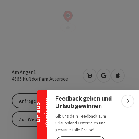
Banner einklappen
Am Anger 1
Anreise mit öffentlic
in Google Maps
in Apple 
4865
Nußdorf am Attersee
Feedback geben und
n
Anfrage senden
Bann
Urlaub gewinnen
U
r
l
a
u
b
g
e
w
i
n
n
e
Gib uns dein Feedback zum
Zur Website
Urlaubsland Österreich und
gewinne tolle Preise!