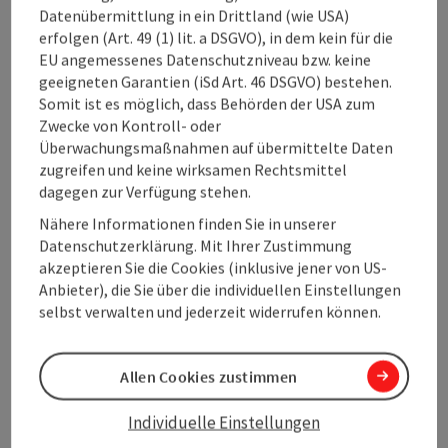
Datenübermittlung in ein Drittland (wie USA)
Preise
erfolgen (Art. 49 (1) lit. a DSGVO), in dem kein für die
EU angemessenes Datenschutzniveau bzw. keine
geeigneten Garantien (iSd Art. 46 DSGVO) bestehen.
Anreise/Lage
Somit ist es möglich, dass Behörden der USA zum
Zwecke von Kontroll- oder
Überwachungsmaßnahmen auf übermittelte Daten
Eignung
zugreifen und keine wirksamen Rechtsmittel
dagegen zur Verfügung stehen.
Barrierefreiheit
Nähere Informationen finden Sie in unserer
Datenschutzerklärung. Mit Ihrer Zustimmung
akzeptieren Sie die Cookies (inklusive jener von US-
Mehr Entdecken
Anbieter), die Sie über die individuellen Einstellungen
selbst verwalten und jederzeit widerrufen können.
Allen Cookies zustimmen
Beitrag merken
Beitrag drucken
Individuelle Einstellungen