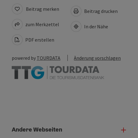
Beitrag merken
Beitrag drucken
zum Merkzettel
In der Nähe
PDF erstellen
powered by
TOURDATA
Änderung vorschlagen
Andere Webseiten
Ande