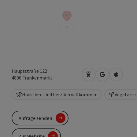
Hauptstraße 122
Anreise mit öffentlic
in Google Maps
in Apple 
4890
Frankenmarkt
Haustiere sind herzlich willkommen
Vegetaris
Anfrage senden
Zur Website