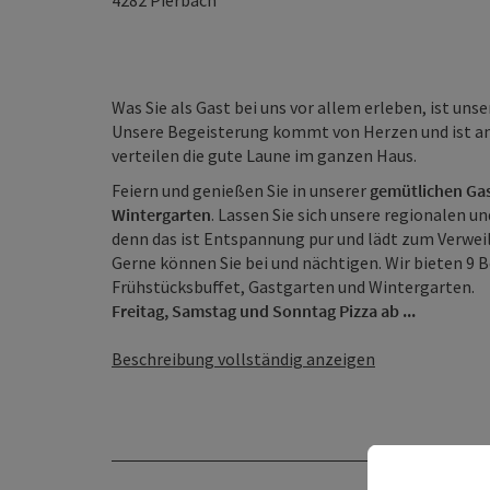
4282
Pierbach
Was Sie als Gast bei uns vor allem erleben, ist uns
Unsere Begeisterung kommt von Herzen und ist an
verteilen die gute Laune im ganzen Haus.
Feiern und genießen Sie in unserer
gemütlichen Ga
Wintergarten
. Lassen Sie sich unsere regionalen u
denn das ist Entspannung pur und lädt zum Verweil
Gerne können Sie bei und nächtigen. Wir bieten 9
Frühstücksbuffet, Gastgarten und Wintergarten.
Freitag, Samstag und Sonntag Pizza ab ...
Beschreibung vollständig anzeigen