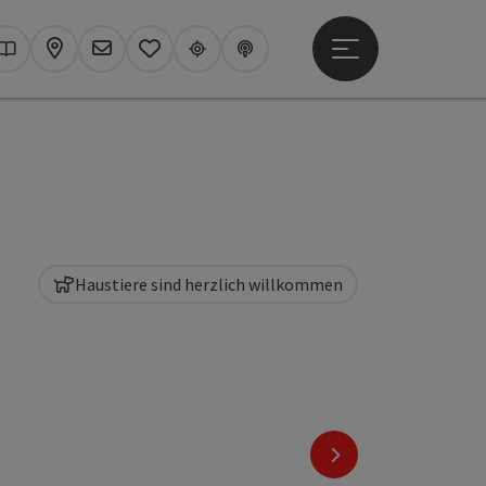
Hauptmenü öffne
hen
Kataloge
Karte
Newsletter
Merkzettel
Upperguide
Podcast
Haustiere sind herzlich willkommen
nächstes Element