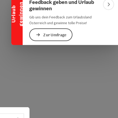
chen Verkehrsmitteln
s öffnen
 Maps öffnen
Feedback geben und Urlaub
n
Bann
gewinnen
U
r
l
a
u
b
g
e
w
i
n
n
e
Gib uns dein Feedback zum Urlaubsland
Österreich und gewinne tolle Preise!
Zur Umfrage