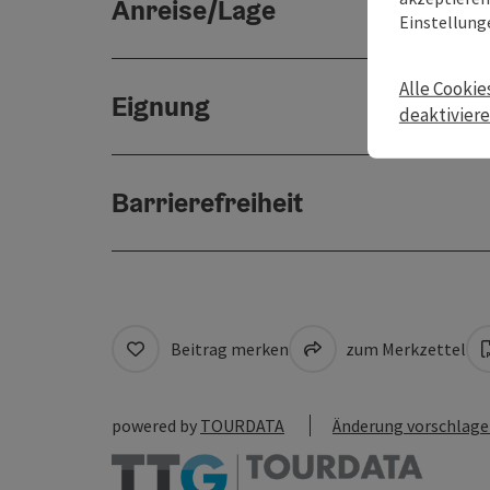
Anreise/Lage
Einstellung
Alle Cookie
Eignung
deaktivier
Barrierefreiheit
Beitrag merken
zum Merkzettel
powered by
TOURDATA
Änderung vorschlag