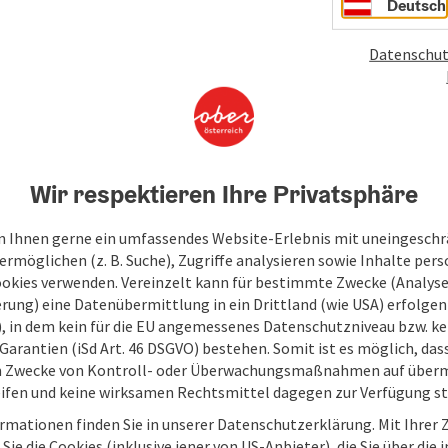
Deutsch
Datenschut
Wir respektieren Ihre Privatsphäre
 Ihnen gerne ein umfassendes Website-Erlebnis mit uneingesch
rmöglichen (z. B. Suche), Zugriffe analysieren sowie Inhalte pers
ookies verwenden. Vereinzelt kann für bestimmte Zwecke (Analyse
rung) eine Datenübermittlung in ein Drittland (wie USA) erfolgen (
O), in dem kein für die EU angemessenes Datenschutzniveau bzw. ke
Garantien (iSd Art. 46 DSGVO) bestehen. Somit ist es möglich, da
m Zwecke von Kontroll- oder Überwachungsmaßnahmen auf überm
ifen und keine wirksamen Rechtsmittel dagegen zur Verfügung s
rmationen finden Sie in unserer Datenschutzerklärung. Mit Ihre
Sie die Cookies (inklusive jener von US-Anbieter), die Sie über die 