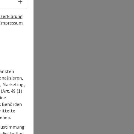
Sprachwahl - Menü öffnen
zerklärung
Impressum
ränkten
onalisieren,
, Marketing,
Art. 49 (1)
ine
ss Behörden
ittelte
tehen.
r Zustimmung
individuellen