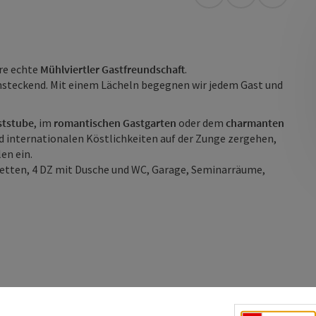
Anreise mit öffentli
in Google Map
in Apple
ere echte
Mühlviertler Gastfreundschaft
.
steckend. Mit einem Lächeln begegnen wir jedem Gast und
ststube
, im
romantischen Gastgarten
oder dem
charmanten
nd internationalen Köstlichkeiten auf der Zunge zergehen,
en ein.
 Betten, 4 DZ mit Dusche und WC, Garage, Seminarräume,