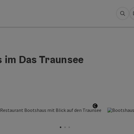
Suc
s im Das Traunsee
ght öffnen
Copyright öffn