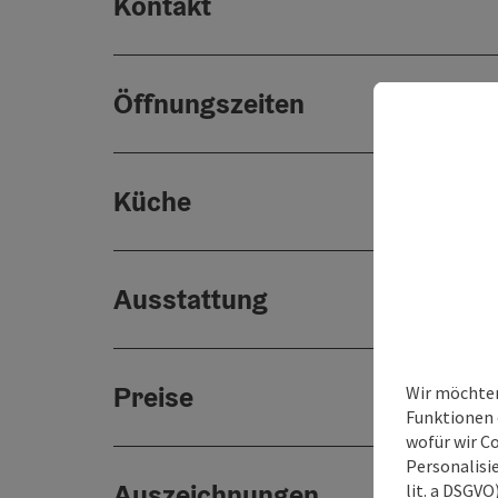
Kontakt
Öffnungszeiten
Küche
Ausstattung
Preise
Wir möchten
Funktionen e
wofür wir C
Personalisie
Auszeichnungen
lit. a DSGV