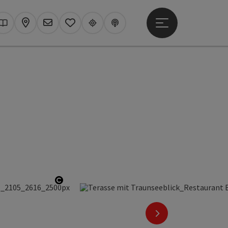
Hauptmenü öffne
hen
Kataloge
Karte
Newsletter
Merkzettel
Upperguide
Podcast
en
Copyright öffnen
nächstes Element