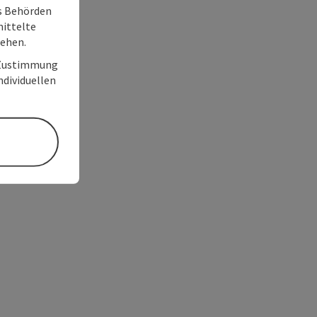
ss Behörden
ittelte
tehen.
r Zustimmung
individuellen