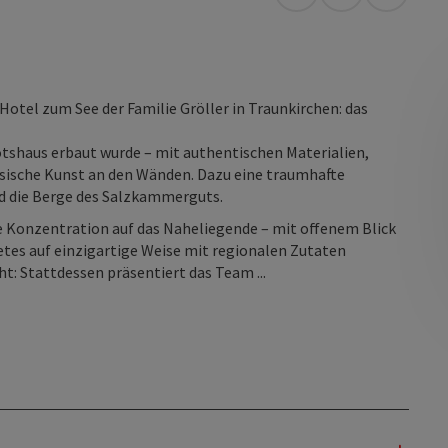
Anreise mit öffentli
in Google Map
in Apple
Hotel zum See der Familie Gröller in Traunkirchen: das
otshaus erbaut wurde – mit authentischen Materialien,
sische Kunst an den Wänden. Dazu eine traumhafte
nd die Berge des Salzkammerguts.
ie Konzentration auf das Naheliegende – mit offenem Blick
etes auf einzigartige Weise mit regionalen Zutaten
ht: Stattdessen präsentiert das Team ...