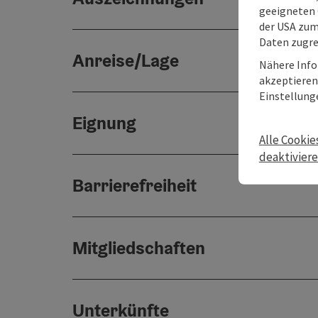
geeigneten 
der USA zu
Daten zugre
Anreise/Lage
Nähere Info
akzeptieren 
Einstellung
Eignung
Alle Cookie
deaktivier
Barrierefreiheit
Mitgliedschaften
Unterkünfte