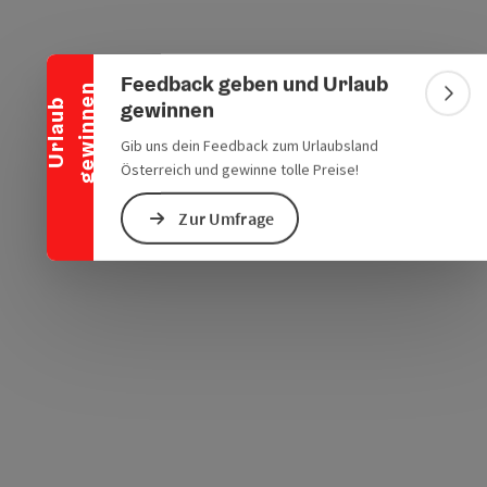
Banner einklappen
chen Verkehrsmitteln
s öffnen
 Maps öffnen
Feedback geben und Urlaub
n
Bann
gewinnen
U
r
l
a
u
b
g
e
w
i
n
n
e
Gib uns dein Feedback zum Urlaubsland
Österreich und gewinne tolle Preise!
Zur Umfrage