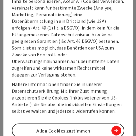
Inhalte personalisieren, wofür wir Cookies verwenden.
Öffnungszeiten
Vereinzelt kann für bestimmte Zwecke (Analyse,
Marketing, Personalisierung) eine
Datenübermittlung in ein Drittland (wie USA)
Küche
erfolgen (Art. 49 (1) lit. a DSGVO), in dem kein für die
EU angemessenes Datenschutzniveau bzw. keine
Ausstattung
geeigneten Garantien (iSd Art. 46 DSGVO) bestehen.
Somit ist es möglich, dass Behörden der USA zum
Zwecke von Kontroll- oder
Preise
Überwachungsmaßnahmen auf übermittelte Daten
zugreifen und keine wirksamen Rechtsmittel
dagegen zur Verfügung stehen.
Anreise/Lage
Nähere Informationen finden Sie in unserer
Datenschutzerklärung. Mit Ihrer Zustimmung
akzeptieren Sie die Cookies (inklusive jener von US-
Eignung
Anbieter), die Sie über die individuellen Einstellungen
selbst verwalten und jederzeit widerrufen können.
Barrierefreiheit
Allen Cookies zustimmen