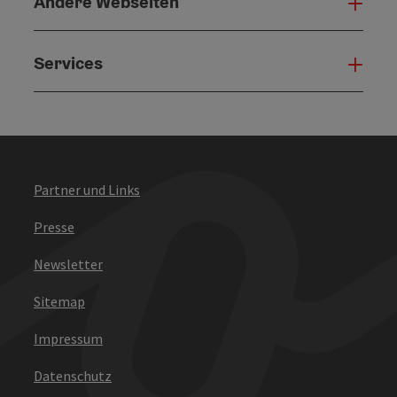
Andere Webseiten
Ande
Services
Serv
Partner und Links
Presse
Newsletter
Sitemap
Impressum
Datenschutz