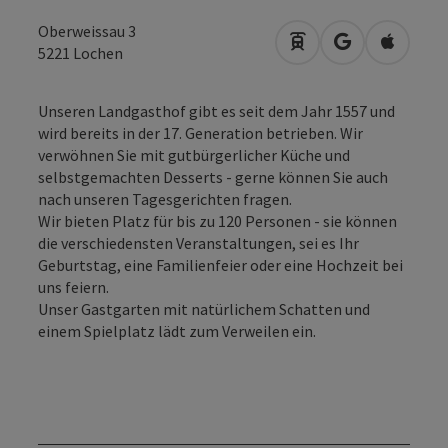
Oberweissau 3
Anreise mit öffentli
in Google Map
in Apple
5221
Lochen
Unseren Landgasthof gibt es seit dem Jahr 1557 und
wird bereits in der 17. Generation betrieben. Wir
verwöhnen Sie mit gutbürgerlicher Küche und
selbstgemachten Desserts - gerne können Sie auch
nach unseren Tagesgerichten fragen.
Wir bieten Platz für bis zu 120 Personen - sie können
die verschiedensten Veranstaltungen, sei es Ihr
Geburtstag, eine Familienfeier oder eine Hochzeit bei
uns feiern.
Unser Gastgarten mit natürlichem Schatten und
einem Spielplatz lädt zum Verweilen ein.