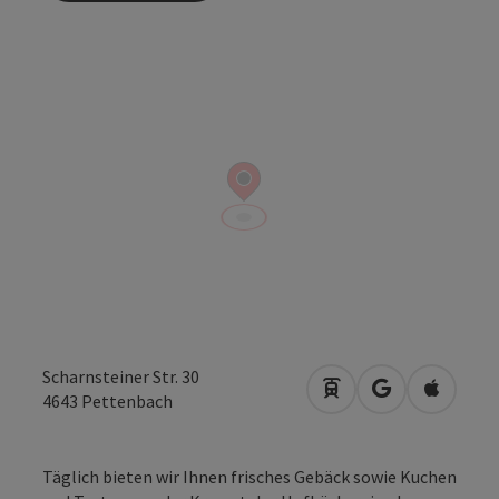
Scharnsteiner Str. 30
Anreise mit öffentli
in Google Map
in Apple
4643
Pettenbach
Täglich bieten wir Ihnen frisches Gebäck sowie Kuchen