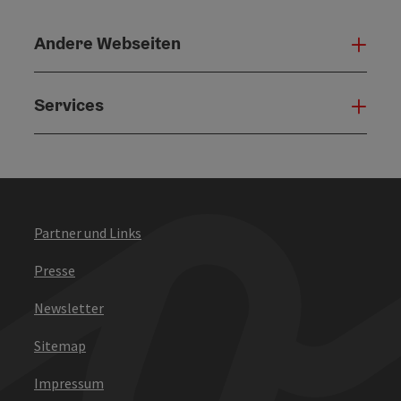
Andere Webseiten
Ande
Services
Serv
Partner und Links
Presse
Newsletter
Sitemap
Impressum