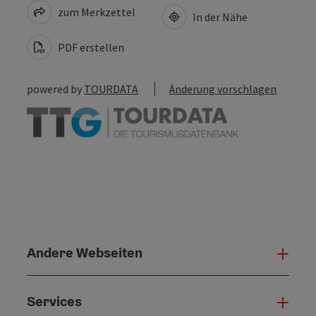
zum Merkzettel
In der Nähe
PDF erstellen
powered by
TOURDATA
Änderung vorschlagen
Andere Webseiten
Ande
Services
Serv