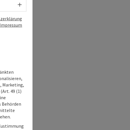
Sprachwahl - Menü öffnen
zerklärung
Impressum
ränkten
onalisieren,
, Marketing,
Art. 49 (1)
ine
ss Behörden
ittelte
tehen.
r Zustimmung