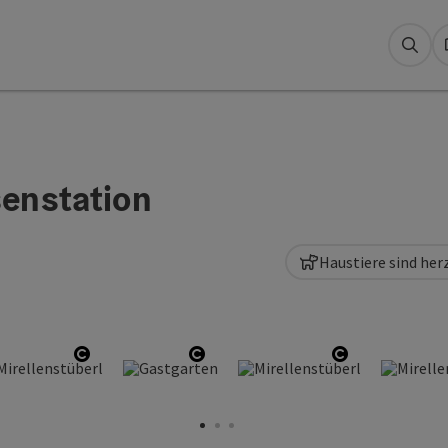
Suc
senstation
Haustiere sind he
nen
ght öffnen
Copyright öffnen
Copyright öffnen
Copyright öf