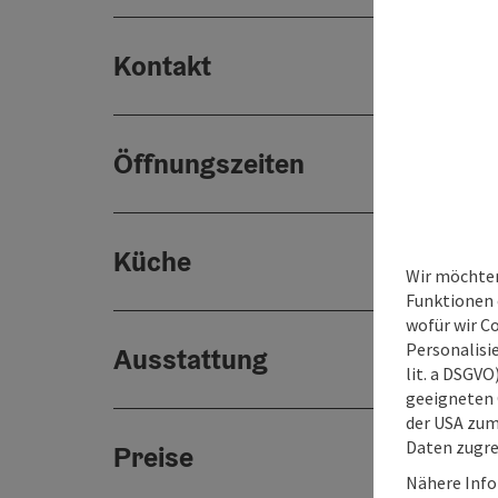
Kontakt
Öffnungszeiten
Küche
Wir möchten
Funktionen e
wofür wir C
Personalisie
Ausstattung
lit. a DSGV
geeigneten 
der USA zu
Daten zugre
Preise
Nähere Info