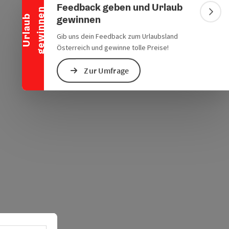
chen Verkehrsmitteln
s öffnen
 Maps öffnen
Feedback geben und Urlaub
n
Bann
gewinnen
U
r
l
a
u
b
g
e
w
i
n
n
e
Gib uns dein Feedback zum Urlaubsland
Österreich und gewinne tolle Preise!
Zur Umfrage