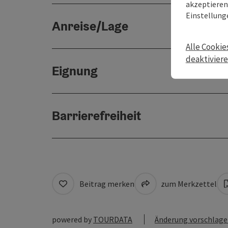
akzeptieren 
Einstellung
Anreise/Lage
Alle Cookie
deaktivier
Eignung
Barrierefreiheit
Beitrag merken
zum Merkzettel
powered by
TOURDATA
Änderung vorschlag