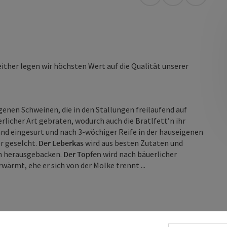
Anreise mit öffentli
in Google Map
in Apple
ither legen wir höchsten Wert auf die Qualität unserer
nen Schweinen, die in den Stallungen freilaufend auf
rlicher Art gebraten, wodurch auch die Bratlfett’n ihr
nd eingesurt und nach 3-wöchiger Reife in der hauseigenen
r geselcht.
Der Leberkas
wird aus besten Zutaten und
sch herausgebacken.
Der Topfen
wird nach bäuerlicher
rmt, ehe er sich von der Molke trennt ...