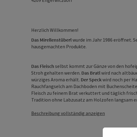
4209
Engerwitzdorf
Herzlich Willkommen!
Das Mirellenstüberl
wurde im Jahr 1986 eröffnet. Se
hausgemachten Produkte.
Das Fleisch
selbst kommt zur Gänze von den hofeige
Stroh gehalten werden.
Das Bratl
wird nach altbäue
würziges Aroma erhält.
Der Speck
wird noch per Ha
Rauchfangselch am Dachboden mit Buchenscheite
Fleisch zu feinem Brat verkuttert und täglich fri
Tradition ohne Labzusatz am Holzofen langsam erwä
Beschreibung vollständig anzeigen