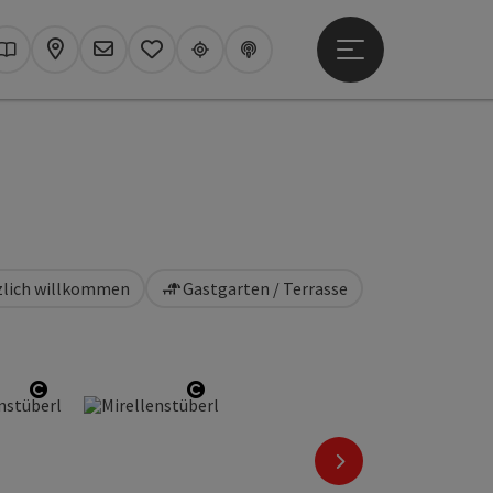
Hauptmenü öffne
hen
Kataloge
Karte
Newsletter
Merkzettel
Upperguide
Podcast
rzlich willkommen
Gastgarten / Terrasse
fnen
Copyright öffnen
Copyright öffnen
nächstes Element