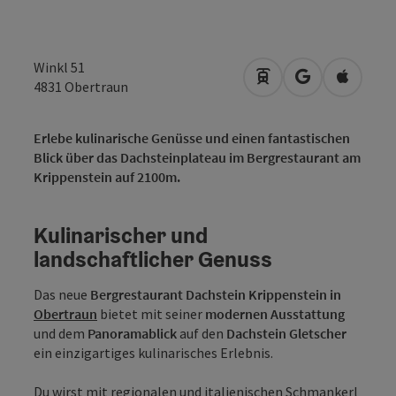
Winkl 51
Anreise mit öffentli
in Google Map
in Apple
4831
Obertraun
Erlebe kulinarische Genüsse und einen fantastischen
Blick über das Dachsteinplateau im Bergrestaurant am
Krippenstein auf 2100m.
Kulinarischer und
landschaftlicher Genuss
Das neue
Bergrestaurant Dachstein Krippenstein in
Obertraun
bietet mit seiner
modernen Ausstattung
und dem
Panoramablick
auf den
Dachstein Gletscher
ein einzigartiges kulinarisches Erlebnis.
Du wirst mit regionalen und italienischen Schmankerl