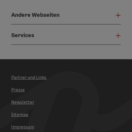
Andere Webseiten
Ande
Services
Serv
Partner und Links
Presse
Newsletter
Sitemap
Impressum