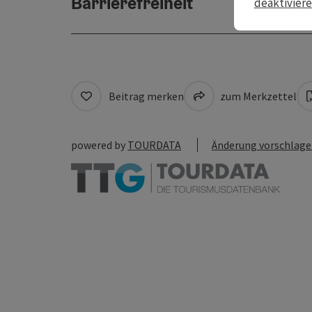
Barrierefreiheit
deaktivier
Beitrag merken
zum Merkzettel
powered by
TOURDATA
Änderung vorschlag