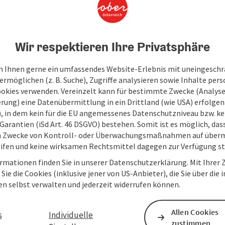
Wir respektieren Ihre Privatsphäre
 Ihnen gerne ein umfassendes Website-Erlebnis mit uneingesch
rmöglichen (z. B. Suche), Zugriffe analysieren sowie Inhalte pers
ookies verwenden. Vereinzelt kann für bestimmte Zwecke (Analyse
rung) eine Datenübermittlung in ein Drittland (wie USA) erfolgen (
O), in dem kein für die EU angemessenes Datenschutzniveau bzw. ke
Garantien (iSd Art. 46 DSGVO) bestehen. Somit ist es möglich, da
m Zwecke von Kontroll- oder Überwachungsmaßnahmen auf überm
ifen und keine wirksamen Rechtsmittel dagegen zur Verfügung s
rmationen finden Sie in unserer Datenschutzerklärung. Mit Ihre
Sie die Cookies (inklusive jener von US-Anbieter), die Sie über die 
en selbst verwalten und jederzeit widerrufen können.
Allen Cookies
s
Individuelle
zustimmen