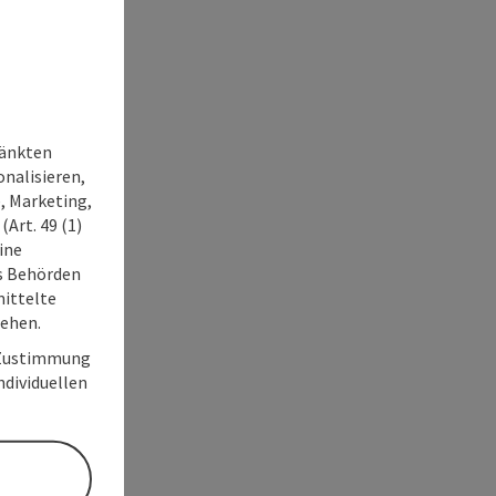
ränkten
onalisieren,
, Marketing,
Art. 49 (1)
ine
ss Behörden
ittelte
tehen.
r Zustimmung
individuellen