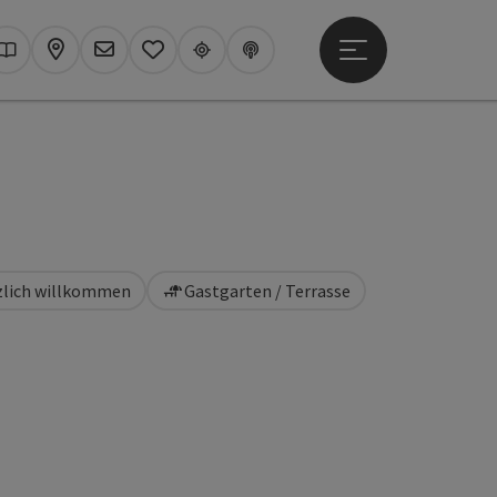
Hauptmenü öffne
hen
Kataloge
Karte
Newsletter
Merkzettel
Upperguide
Podcast
rzlich willkommen
Gastgarten / Terrasse
t öffnen