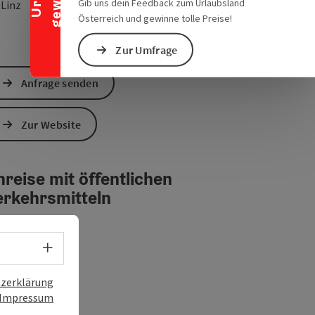
Gib uns dein Feedback zum Urlaubsland
Anreise mit öffentlichen Verke
in Google Maps öffnen
in Apple Maps öffn
0
Linz
Österreich und gewinne tolle Preise!
Zur Umfrage
Anfrage senden
Zur Website
reise mit öffentlichen
erkehrsmitteln
Sprachwahl - Menü öffnen
zerklärung
Impressum