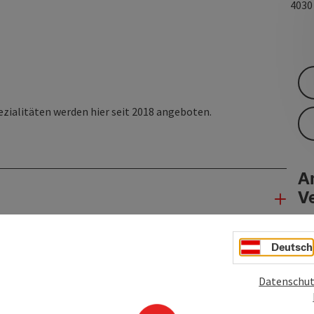
403
zialitäten werden hier seit 2018 angeboten.
An
V
Deutsch
Datenschut