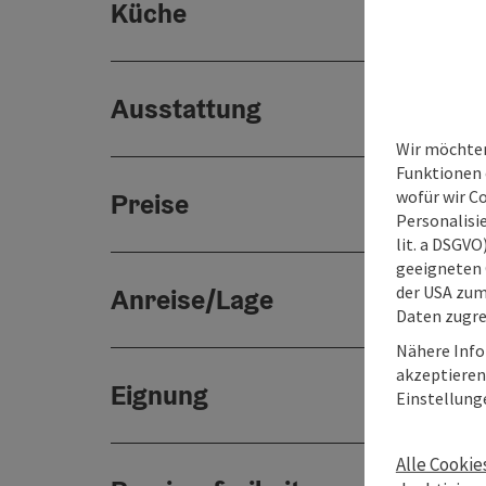
Küche
Ausstattung
Wir möchten
Funktionen e
wofür wir C
Preise
Personalisie
lit. a DSGV
geeigneten 
der USA zu
Anreise/Lage
Daten zugre
Nähere Info
akzeptieren 
Eignung
Einstellung
Alle Cookie