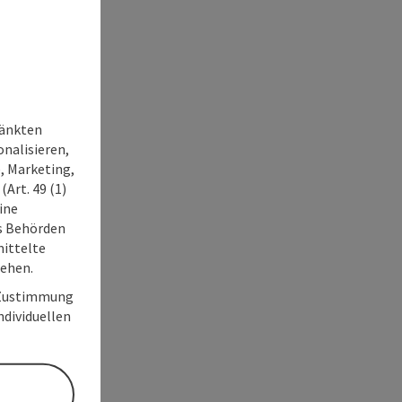
ränkten
onalisieren,
, Marketing,
Art. 49 (1)
ine
ss Behörden
ittelte
tehen.
r Zustimmung
individuellen