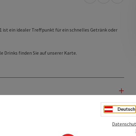
Anreise mit öffentli
in Google Map
in Apple
 ist ein idealer Treffpunkt für ein schnelles Getränk oder
e Drinks finden Sie auf unserer Karte.
Deutsch
Datenschut