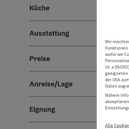
Küche
Ausstattung
Wir möchten
Funktionen e
wofür wir C
Preise
Personalisie
lit. a DSGV
geeigneten 
der USA zu
Anreise/Lage
Daten zugre
Nähere Info
akzeptieren 
Eignung
Einstellung
Alle Cookie