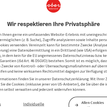
Wir respektieren Ihre Privatsphäre
 Ihnen gerne ein umfassendes Website-Erlebnis mit uneingesch
rmöglichen (z. B. Suche), Zugriffe analysieren sowie Inhalte pers
ookies verwenden. Vereinzelt kann für bestimmte Zwecke (Analyse
rung) eine Datenübermittlung in ein Drittland (wie USA) erfolgen (
O), in dem kein für die EU angemessenes Datenschutzniveau bzw. ke
Garantien (iSd Art. 46 DSGVO) bestehen. Somit ist es möglich, da
m Zwecke von Kontroll- oder Überwachungsmaßnahmen auf überm
ifen und keine wirksamen Rechtsmittel dagegen zur Verfügung s
rmationen finden Sie in unserer Datenschutzerklärung. Mit Ihre
Sie die Cookies (inklusive jener von US-Anbieter), die Sie über die 
en selbst verwalten und jederzeit widerrufen können.
Allen Cookies
s
Individuelle