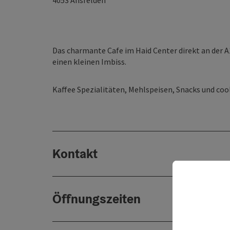
4053
Ansfelden
Das charmante Cafe im Haid Center direkt an der A1
einen kleinen Imbiss.
Kaffee Spezialitäten, Mehlspeisen, Snacks und cool
Kontakt
Öffnungszeiten