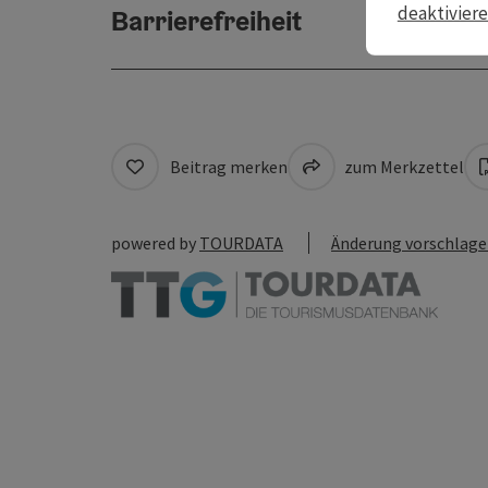
deaktivier
Barrierefreiheit
Beitrag merken
zum Merkzettel
powered by
TOURDATA
Änderung vorschlag