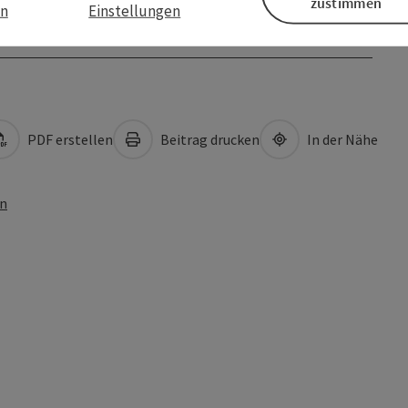
zustimmen
en
Einstellungen
PDF erstellen
Beitrag drucken
In der Nähe
en