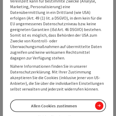
Vereinzelt kann für bestimmte Zwecke (Analyse,
Küche
Marketing, Personalisierung) eine
Datenübermittlung in ein Drittland (wie USA)
erfolgen (Art. 49 (1) lit. a DSGVO), in dem kein für die
Ausstattung
EU angemessenes Datenschutzniveau bzw. keine
geeigneten Garantien (iSd Art. 46 DSGVO) bestehen.
Preise
Somit ist es möglich, dass Behörden der USA zum
Zwecke von Kontroll- oder
Überwachungsmaßnahmen auf übermittelte Daten
Anreise/Lage
zugreifen und keine wirksamen Rechtsmittel
dagegen zur Verfügung stehen.
Nähere Informationen finden Sie in unserer
Eignung
Datenschutzerklärung. Mit Ihrer Zustimmung
akzeptieren Sie die Cookies (inklusive jener von US-
Anbieter), die Sie über die individuellen Einstellungen
Barrierefreiheit
selbst verwalten und jederzeit widerrufen können.
Allen Cookies zustimmen
Beitrag merken