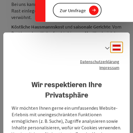
Bei uns kannst du in schöner Natur eine gemütliche
Zur Umfrage
Rast einlegen und wirst mit regionellen Schmankerl
verwöhnt.
Köstliche Hausmannskost
und
saisonale Gerichte
. Vom
Bratl aus dem Holzofen bis hin zum Marillenknödel
wird alles frisch von der Rancherin zubereitet.
Deuts
Sprach
500 Meter vom Ortszentrum entfernt umgeben von
Datenschutzerklärung
Wald und Wiesen in ruhiger Lage.
Impressum
Wir respektieren Ihre
Privatsphäre
Kontakt
Wir möchten Ihnen gerne ein umfassendes Website-
Erlebnis mit uneingeschränkten Funktionen
Öffnungszeiten
ermöglichen (z. B. Suche), Zugriffe analysieren sowie
Inhalte personalisieren, wofür wir Cookies verwenden.